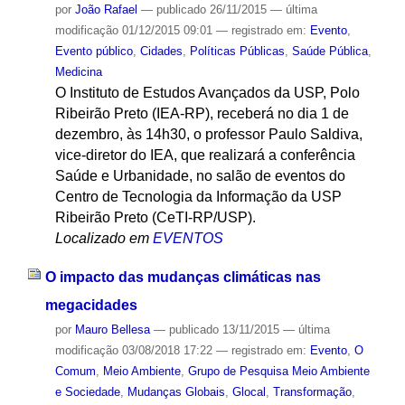
por
João Rafael
—
publicado
26/11/2015
—
última
modificação
01/12/2015 09:01
— registrado em:
Evento
,
Evento público
,
Cidades
,
Políticas Públicas
,
Saúde Pública
,
Medicina
O Instituto de Estudos Avançados da USP, Polo
Ribeirão Preto (IEA-RP), receberá no dia 1 de
dezembro, às 14h30, o professor Paulo Saldiva,
vice-diretor do IEA, que realizará a conferência
Saúde e Urbanidade, no salão de eventos do
Centro de Tecnologia da Informação da USP
Ribeirão Preto (CeTI-RP/USP).
Localizado em
EVENTOS
O impacto das mudanças climáticas nas
megacidades
por
Mauro Bellesa
—
publicado
13/11/2015
—
última
modificação
03/08/2018 17:22
— registrado em:
Evento
,
O
Comum
,
Meio Ambiente
,
Grupo de Pesquisa Meio Ambiente
e Sociedade
,
Mudanças Globais
,
Glocal
,
Transformação
,