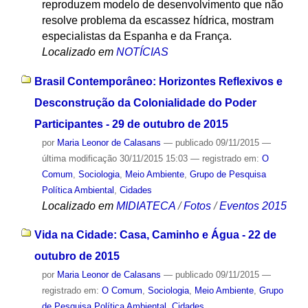
reproduzem modelo de desenvolvimento que não
resolve problema da escassez hídrica, mostram
especialistas da Espanha e da França.
Localizado em
NOTÍCIAS
Brasil Contemporâneo: Horizontes Reflexivos e
Desconstrução da Colonialidade do Poder
Participantes - 29 de outubro de 2015
por
Maria Leonor de Calasans
—
publicado
09/11/2015
—
última modificação
30/11/2015 15:03
— registrado em:
O
Comum
,
Sociologia
,
Meio Ambiente
,
Grupo de Pesquisa
Política Ambiental
,
Cidades
Localizado em
MIDIATECA
/
Fotos
/
Eventos 2015
Vida na Cidade: Casa, Caminho e Água - 22 de
outubro de 2015
por
Maria Leonor de Calasans
—
publicado
09/11/2015
—
registrado em:
O Comum
,
Sociologia
,
Meio Ambiente
,
Grupo
de Pesquisa Política Ambiental
,
Cidades