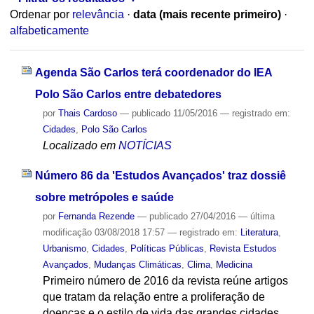
Ordenar por
relevância
·
data (mais recente primeiro)
·
alfabeticamente
Agenda São Carlos terá coordenador do IEA
Polo São Carlos entre debatedores
por
Thais Cardoso
—
publicado
11/05/2016
— registrado em:
Cidades
,
Polo São Carlos
Localizado em
NOTÍCIAS
Número 86 da 'Estudos Avançados' traz dossiê
sobre metrópoles e saúde
por
Fernanda Rezende
—
publicado
27/04/2016
—
última
modificação
03/08/2018 17:57
— registrado em:
Literatura
,
Urbanismo
,
Cidades
,
Políticas Públicas
,
Revista Estudos
Avançados
,
Mudanças Climáticas
,
Clima
,
Medicina
Primeiro número de 2016 da revista reúne artigos
que tratam da relação entre a proliferação de
doenças e o estilo de vida das grandes cidades.