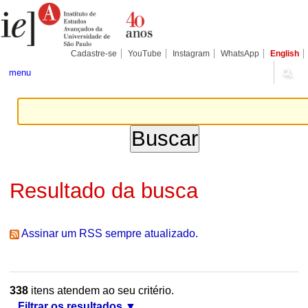
Ir
Ferramentas
Seções
para
Pessoais
o
conteúdo.
|
Cadastre-se
YouTube
Instagram
WhatsApp
English
Ir
para
menu
a
navegação
Resultado da busca
Assinar um RSS sempre atualizado.
338
itens atendem ao seu critério.
Filtrar os resultados