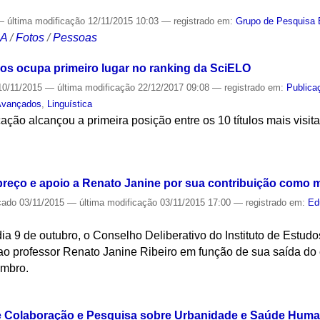
—
última modificação
12/11/2015 10:03
— registrado em:
Grupo de Pesquisa 
CA
/
Fotos
/
Pessoas
os ocupa primeiro lugar no ranking da SciELO
0/11/2015
—
última modificação
22/12/2017 09:08
— registrado em:
Publica
Avançados
,
Linguística
ção alcançou a primeira posição entre os 10 títulos mais visita
S
reço e apoio a Renato Janine por sua contribuição como 
cado
03/11/2015
—
última modificação
03/11/2015 17:00
— registrado em:
Ed
ia 9 de outubro, o Conselho Deliberativo do Instituto de Estu
o professor Renato Janine Ribeiro em função de sua saída do 
embro.
S
e Colaboração e Pesquisa sobre Urbanidade e Saúde Human