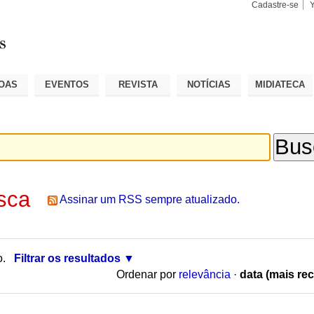
Cadastre-se
Busca
Busca
Avançad
OAS
EVENTOS
REVISTA
NOTÍCIAS
MIDIATECA
sca
Assinar um RSS sempre atualizado.
o.
Filtrar os resultados
Ordenar por
relevância
·
data (mais rec