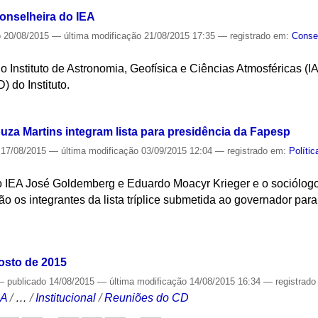
conselheira do IEA
o
20/08/2015
—
última modificação
21/08/2015 17:35
— registrado em:
Consel
o Instituto de Astronomia, Geofísica e Ciências Atmosféricas (
 do Instituto.
S
uza Martins integram lista para presidência da Fapesp
17/08/2015
—
última modificação
03/09/2015 12:04
— registrado em:
Políti
o IEA José Goldemberg e Eduardo Moacyr Krieger e o sociólog
são os integrantes da lista tríplice submetida ao governador pa
S
osto de 2015
—
publicado
14/08/2015
—
última modificação
14/08/2015 16:34
— registrad
CA
/
…
/
Institucional
/
Reuniões do CD