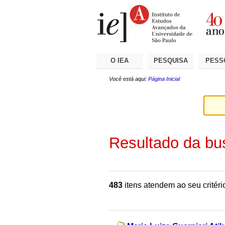
Ir
Ferramentas
Seções
para
Pessoais
o
conteúdo.
|
Ir
para
a
O IEA
PESQUISA
PESS
navegação
Você está aqui:
Página Inicial
Resultado da bu
483
itens atendem ao seu critéri