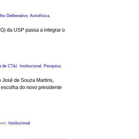
ho Deliberativo
,
Astrofísica
,
IAG) da USP passa a integrar o
ca de CT&I
,
Institucional
,
Pesquisa
,
o José de Souza Martins,
ra escolha do novo presidente
o em:
Institucional