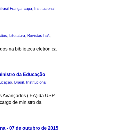
Brasil-França
,
capa
,
Institucional
ções
,
Literatura
,
Revistas IEA
,
dos na biblioteca eletrônica
ministro da Educação
ucação
,
Brasil
,
Institucional
,
dos Avançados (IEA) da USP
cargo de ministro da
a - 07 de outubro de 2015