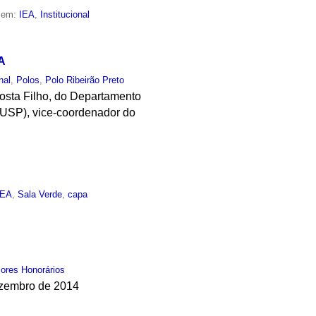
o em:
IEA
,
Institucional
A
nal
,
Polos
,
Polo Ribeirão Preto
osta Filho, do Departamento
-USP), vice-coordenador do
IEA
,
Sala Verde
,
capa
ores Honorários
ezembro de 2014