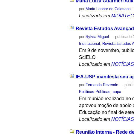
Maria Luiza Guarnieri Atik
por
Maria Leonor de Calasans
Localizado em
MIDIATE
Revista Estudos Avançad
por
Sylvia Miguel
—
publicado
1
Institucional
,
Revista Estudos 
Em 9 de novembro, publica
SciELO.
Localizado em
NOTÍCIA
IEA-USP manifesta seu ap
por
Fernanda Rezende
—
publi
Políticas Públicas
,
capa
Em reunião realizada no d
aprovou moção de apoio a
Educação no final de set
Localizado em
NOTÍCIA
Reunião Interna - Rede d