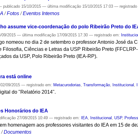
—
publicado
15/10/2015
—
última modificação
15/10/2015 17:03
— registrad
CA
/
Fotos
/
Eventos Internos
lho assume vice-coordenação do polo Ribeirão Preto do IE
/09/2015
—
última modificação
17/09/2015 17:30
— registrado em:
Institucio
ago nomeou no dia 2 de setembro o professor Antonio José da C
e Filosofia, Ciências e Letras da USP Ribeirão Preto (FFCLRP
nçados da USP, Polo Ribeirão Preto (IEA-RP).
S
ra está online
02/09/2015
— registrado em:
Metacurodorias
,
Transformação
,
Institucional
,
igital do "Relatório 2014".
S
s Honorários do IEA
dificação
27/08/2015 10:49
— registrado em:
IEA
,
Institucional
,
USP
,
Profess
i em homenagem aos professores visitantes do IEA em 15 de d
S
/
Documentos