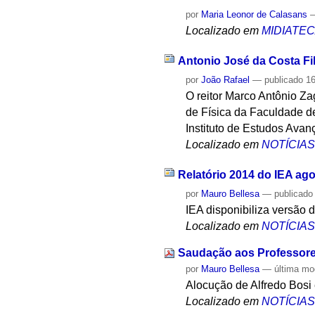
por
Maria Leonor de Calasans
Localizado em
MIDIATE
Antonio José da Costa Fi
por
João Rafael
—
publicado
16
O reitor Marco Antônio Z
de Física da Faculdade d
Instituto de Estudos Ava
Localizado em
NOTÍCIA
Relatório 2014 do IEA ago
por
Mauro Bellesa
—
publicado
IEA disponibiliza versão d
Localizado em
NOTÍCIA
Saudação aos Professore
por
Mauro Bellesa
—
última mo
Alocução de Alfredo Bos
Localizado em
NOTÍCIA