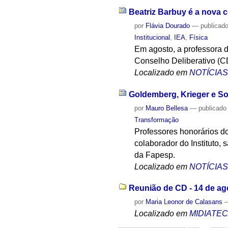
Beatriz Barbuy é a nova 
por
Flávia Dourado
—
publicad
Institucional
,
IEA
,
Física
Em agosto, a professora d
Conselho Deliberativo (CD)
Localizado em
NOTÍCIA
Goldemberg, Krieger e So
por
Mauro Bellesa
—
publicado
Transformação
Professores honorários d
colaborador do Instituto, 
da Fapesp.
Localizado em
NOTÍCIA
Reunião de CD - 14 de ag
por
Maria Leonor de Calasans
Localizado em
MIDIATE