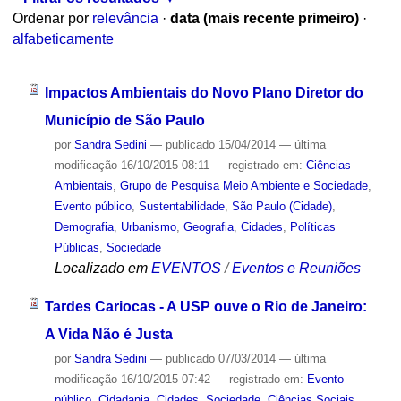
Ordenar por
relevância
·
data (mais recente primeiro)
·
alfabeticamente
Impactos Ambientais do Novo Plano Diretor do
Município de São Paulo
por
Sandra Sedini
—
publicado
15/04/2014
—
última
modificação
16/10/2015 08:11
— registrado em:
Ciências
Ambientais
,
Grupo de Pesquisa Meio Ambiente e Sociedade
,
Evento público
,
Sustentabilidade
,
São Paulo (Cidade)
,
Demografia
,
Urbanismo
,
Geografia
,
Cidades
,
Políticas
Públicas
,
Sociedade
Localizado em
EVENTOS
/
Eventos e Reuniões
Tardes Cariocas - A USP ouve o Rio de Janeiro:
A Vida Não é Justa
por
Sandra Sedini
—
publicado
07/03/2014
—
última
modificação
16/10/2015 07:42
— registrado em:
Evento
público
,
Cidadania
,
Cidades
,
Sociedade
,
Ciências Sociais