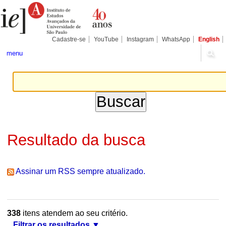
Ir
Ferramentas
Seções
para
Pessoais
o
conteúdo.
|
Cadastre-se
YouTube
Instagram
WhatsApp
English
Ir
para
menu
a
navegação
Resultado da busca
Assinar um RSS sempre atualizado.
338
itens atendem ao seu critério.
Filtrar os resultados