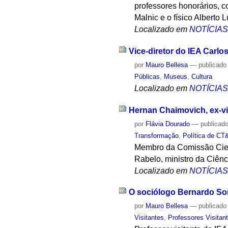
professores honorários, c
Malnic e o físico Alberto 
Localizado em
NOTÍCIA
Vice-diretor do IEA Carlo
por
Mauro Bellesa
—
publicado
Públicas
,
Museus
,
Cultura
Localizado em
NOTÍCIA
Hernan Chaimovich, ex-vi
por
Flávia Dourado
—
publicad
Transformação
,
Política de CT
Membro da Comissão Cient
Rabelo, ministro da Ciênc
Localizado em
NOTÍCIA
O sociólogo Bernardo Sorj
por
Mauro Bellesa
—
publicado
Visitantes
,
Professores Visitan