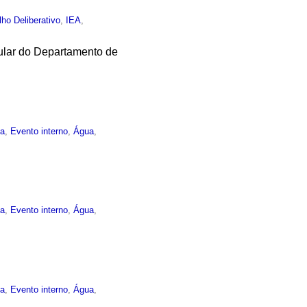
ho Deliberativo
,
IEA
,
tular do Departamento de
ma
,
Evento interno
,
Água
,
ma
,
Evento interno
,
Água
,
ma
,
Evento interno
,
Água
,