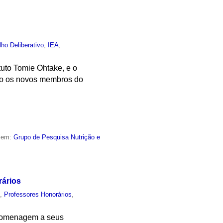
ho Deliberativo
,
IEA
,
ituto Tomie Ohtake, e o
são os novos membros do
o em:
Grupo de Pesquisa Nutrição e
rários
o
,
Professores Honorários
,
 homenagem a seus