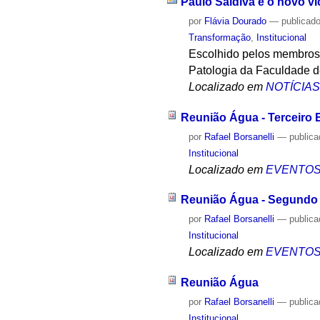
Paulo Saldiva é o novo vi
por
Flávia Dourado
—
publicad
Transformação
,
Institucional
Escolhido pelos membros 
Patologia da Faculdade 
Localizado em
NOTÍCIA
Reunião Água - Terceiro 
por
Rafael Borsanelli
—
public
Institucional
Localizado em
EVENTO
Reunião Água - Segundo
por
Rafael Borsanelli
—
public
Institucional
Localizado em
EVENTO
Reunião Água
por
Rafael Borsanelli
—
public
Institucional