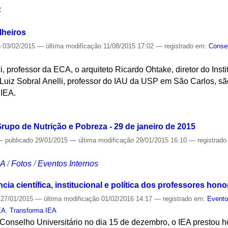
S
lheiros
o
03/02/2015
—
última modificação
11/08/2015 17:02
— registrado em:
Consel
, professor da ECA, o arquiteto Ricardo Ohtake, diretor do Inst
Luiz Sobral Anelli, professor do IAU da USP em São Carlos, 
 IEA.
S
rupo de Nutrição e Pobreza - 29 de janeiro de 2015
—
publicado
29/01/2015
—
última modificação
29/01/2015 16:10
— registrad
CA
/
Fotos
/
Eventos Internos
a científica, institucional e política dos professores hono
27/01/2015
—
última modificação
01/02/2016 14:17
— registrado em:
Event
EA
,
Transforma IEA
Conselho Universitário no dia 15 de dezembro, o IEA prestou