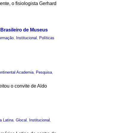
nte, o fisiologista Gerhard
o Brasileiro de Museus
ormação
,
Institucional
,
Políticas
ontinental Academia
,
Pesquisa
,
itou o convite de Aldo
a Latina
,
Glocal
,
Institucional
,