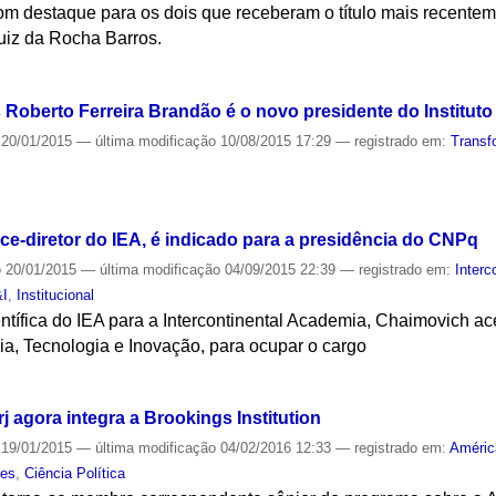
om destaque para os dois que receberam o título mais recenteme
Luiz da Rocha Barros.
S
s Roberto Ferreira Brandão é o novo presidente do Institut
20/01/2015
—
última modificação
10/08/2015 17:29
— registrado em:
Transf
S
ce-diretor do IEA, é indicado para a presidência do CNPq
o
20/01/2015
—
última modificação
04/09/2015 22:39
— registrado em:
Interc
&I
,
Institucional
ífica do IEA para a Intercontinental Academia, Chaimovich ace
ia, Tecnologia e Inovação, para ocupar o cargo
S
 agora integra a Brookings Institution
19/01/2015
—
última modificação
04/02/2016 12:33
— registrado em:
Améric
tes
,
Ciência Política