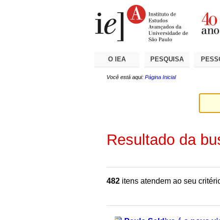
Ir
Ferramentas
Seções
para
Pessoais
o
conteúdo.
|
Ir
para
a
O IEA
PESQUISA
PESS
navegação
Você está aqui:
Página Inicial
Resultado da bu
482
itens atendem ao seu critéri