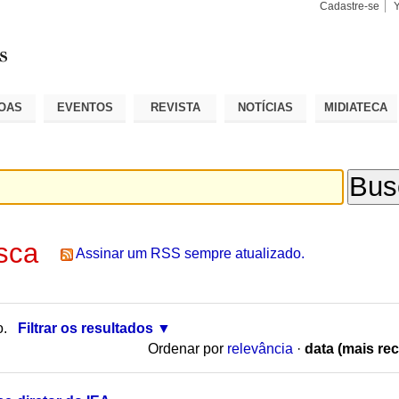
Cadastre-se
Busca
Busca
Avançad
OAS
EVENTOS
REVISTA
NOTÍCIAS
MIDIATECA
sca
Assinar um RSS sempre atualizado.
o.
Filtrar os resultados
Ordenar por
relevância
·
data (mais rec