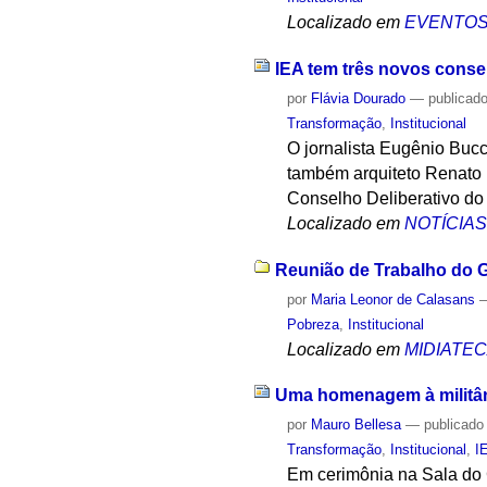
Localizado em
EVENTO
IEA tem três novos conse
por
Flávia Dourado
—
publicad
Transformação
,
Institucional
O jornalista Eugênio Bucci
também arquiteto Renato 
Conselho Deliberativo do
Localizado em
NOTÍCIA
Reunião de Trabalho do G
por
Maria Leonor de Calasans
Pobreza
,
Institucional
Localizado em
MIDIATE
Uma homenagem à militânci
por
Mauro Bellesa
—
publicado
Transformação
,
Institucional
,
I
Em cerimônia na Sala do 