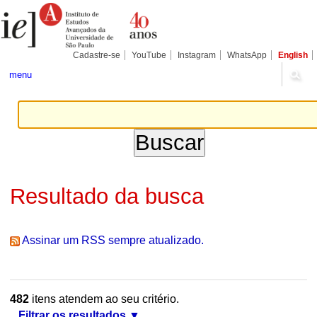
Ir
Ferramentas
Seções
para
Pessoais
o
conteúdo.
|
Cadastre-se
YouTube
Instagram
WhatsApp
English
Ir
para
menu
a
navegação
Resultado da busca
Assinar um RSS sempre atualizado.
482
itens atendem ao seu critério.
Filtrar os resultados