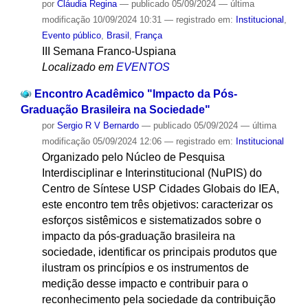
por
Cláudia Regina
—
publicado
05/09/2024
—
última
modificação
10/09/2024 10:31
— registrado em:
Institucional
,
Evento público
,
Brasil
,
França
III Semana Franco-Uspiana
Localizado em
EVENTOS
Encontro Acadêmico "Impacto da Pós-
Graduação Brasileira na Sociedade"
por
Sergio R V Bernardo
—
publicado
05/09/2024
—
última
modificação
05/09/2024 12:06
— registrado em:
Institucional
Organizado pelo Núcleo de Pesquisa
Interdisciplinar e Interinstitucional (NuPIS) do
Centro de Síntese USP Cidades Globais do IEA,
este encontro tem três objetivos: caracterizar os
esforços sistêmicos e sistematizados sobre o
impacto da pós-graduação brasileira na
sociedade, identificar os principais produtos que
ilustram os princípios e os instrumentos de
medição desse impacto e contribuir para o
reconhecimento pela sociedade da contribuição