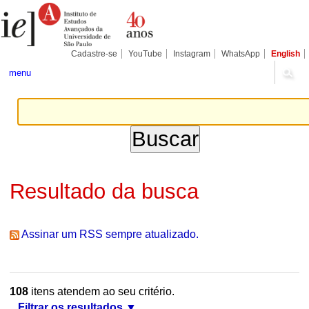
Ir
Ferramentas
Seções
para
Pessoais
o
conteúdo.
|
Cadastre-se
YouTube
Instagram
WhatsApp
English
Ir
para
menu
a
navegação
Resultado da busca
Assinar um RSS sempre atualizado.
108
itens atendem ao seu critério.
Filtrar os resultados