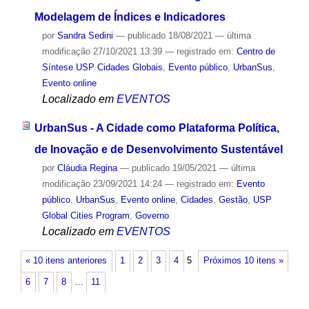
Modelagem de Índices e Indicadores
por
Sandra Sedini
—
publicado
18/08/2021
—
última
modificação
27/10/2021 13:39
— registrado em:
Centro de
Síntese USP Cidades Globais
,
Evento público
,
UrbanSus
,
Evento online
Localizado em
EVENTOS
UrbanSus - A Cidade como Plataforma Política,
de Inovação e de Desenvolvimento Sustentável
por
Cláudia Regina
—
publicado
19/05/2021
—
última
modificação
23/09/2021 14:24
— registrado em:
Evento
público
,
UrbanSus
,
Evento online
,
Cidades
,
Gestão
,
USP
Global Cities Program
,
Governo
Localizado em
EVENTOS
« 10 itens anteriores
1
2
3
4
5
Próximos 10 itens »
6
7
8
…
11