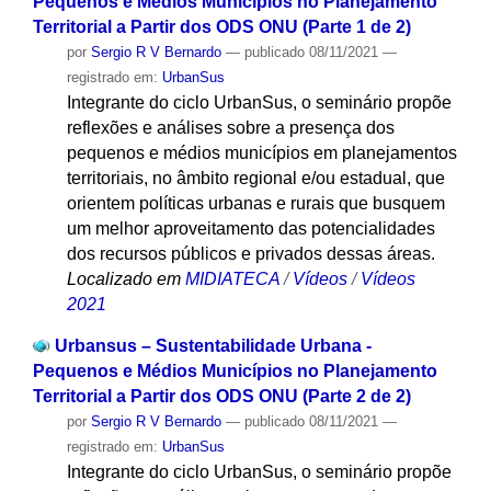
Pequenos e Médios Municípios no Planejamento
Territorial a Partir dos ODS ONU (Parte 1 de 2)
por
Sergio R V Bernardo
—
publicado
08/11/2021
—
registrado em:
UrbanSus
Integrante do ciclo UrbanSus, o seminário propõe
reflexões e análises sobre a presença dos
pequenos e médios municípios em planejamentos
territoriais, no âmbito regional e/ou estadual, que
orientem políticas urbanas e rurais que busquem
um melhor aproveitamento das potencialidades
dos recursos públicos e privados dessas áreas.
Localizado em
MIDIATECA
/
Vídeos
/
Vídeos
2021
Urbansus – Sustentabilidade Urbana -
Pequenos e Médios Municípios no Planejamento
Territorial a Partir dos ODS ONU (Parte 2 de 2)
por
Sergio R V Bernardo
—
publicado
08/11/2021
—
registrado em:
UrbanSus
Integrante do ciclo UrbanSus, o seminário propõe