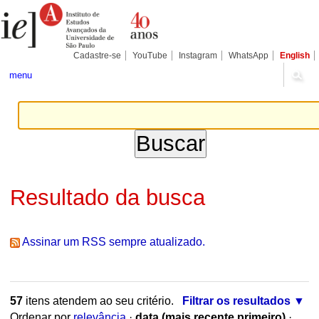
Ir
Ferramentas
Seções
para
Pessoais
o
conteúdo.
|
Cadastre-se
YouTube
Instagram
WhatsApp
English
Ir
para
menu
a
navegação
Resultado da busca
Assinar um RSS sempre atualizado.
57
itens atendem ao seu critério.
Filtrar os resultados
Ordenar por
relevância
·
data (mais recente primeiro)
·