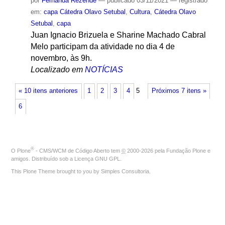
por
Fernanda Rezende
—
publicado
03/11/2021
— registrado
em:
capa Cátedra Olavo Setubal
,
Cultura
,
Cátedra Olavo
Setubal
,
capa
Juan Ignacio Brizuela e Sharine Machado Cabral
Melo participam da atividade no dia 4 de
novembro, às 9h.
Localizado em
NOTÍCIAS
« 10 itens anteriores
1
2
3
4
5
Próximos 7 itens »
6
®
O
Plone
- CMS/WCM de Código Aberto
tem
©
2000-2026 pela
Fundação Plone
e
amigos. Distribuído sob a
Licença GNU GPL
.
This Plone Theme brought to you by
Simples Consultoria
.