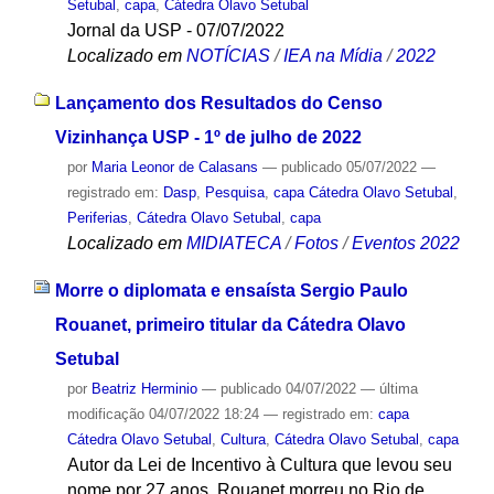
Setubal
,
capa
,
Cátedra Olavo Setubal
Jornal da USP - 07/07/2022
Localizado em
NOTÍCIAS
/
IEA na Mídia
/
2022
Lançamento dos Resultados do Censo
Vizinhança USP - 1º de julho de 2022
por
Maria Leonor de Calasans
—
publicado
05/07/2022
—
registrado em:
Dasp
,
Pesquisa
,
capa Cátedra Olavo Setubal
,
Periferias
,
Cátedra Olavo Setubal
,
capa
Localizado em
MIDIATECA
/
Fotos
/
Eventos 2022
Morre o diplomata e ensaísta Sergio Paulo
Rouanet, primeiro titular da Cátedra Olavo
Setubal
por
Beatriz Herminio
—
publicado
04/07/2022
—
última
modificação
04/07/2022 18:24
— registrado em:
capa
Cátedra Olavo Setubal
,
Cultura
,
Cátedra Olavo Setubal
,
capa
Autor da Lei de Incentivo à Cultura que levou seu
nome por 27 anos, Rouanet morreu no Rio de