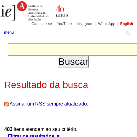
Ir
Ferramentas
Seções
para
Pessoais
o
conteúdo.
|
Cadastre-se
YouTube
Instagram
WhatsApp
English
Ir
para
menu
a
navegação
Resultado da busca
Assinar um RSS sempre atualizado.
483
itens atendem ao seu critério.
Filtrar os resultados