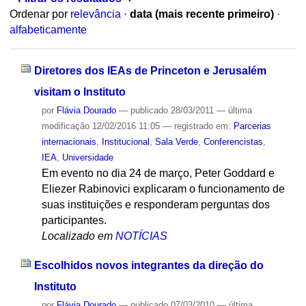
Ordenar por
relevância
·
data (mais recente primeiro)
·
alfabeticamente
Diretores dos IEAs de Princeton e Jerusalém
visitam o Instituto
por
Flávia Dourado
—
publicado
28/03/2011
—
última
modificação
12/02/2016 11:05
— registrado em:
Parcerias
internacionais
,
Institucional
,
Sala Verde
,
Conferencistas
,
IEA
,
Universidade
Em evento no dia 24 de março, Peter Goddard e
Eliezer Rabinovici explicaram o funcionamento de
suas instituições e responderam perguntas dos
participantes.
Localizado em
NOTÍCIAS
Escolhidos novos integrantes da direção do
Instituto
por
Flávia Dourado
—
publicado
07/03/2010
—
última