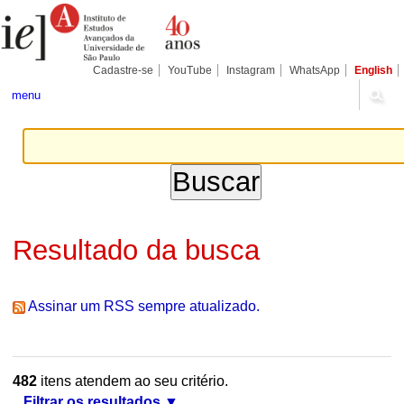
Ir
Ferramentas
Seções
para
Pessoais
o
conteúdo.
|
Cadastre-se
YouTube
Instagram
WhatsApp
English
Ir
para
menu
a
navegação
Resultado da busca
Assinar um RSS sempre atualizado.
482
itens atendem ao seu critério.
Filtrar os resultados