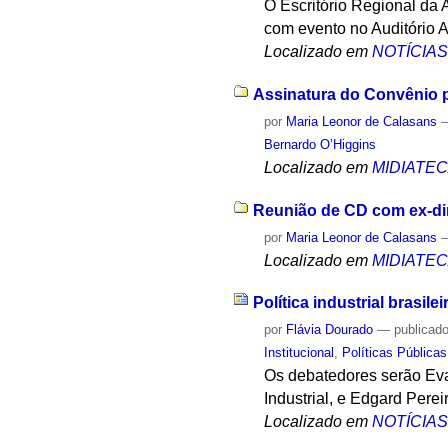
O Escritório Regional da 
com evento no Auditório A
Localizado em
NOTÍCIA
Assinatura do Convênio p
por
Maria Leonor de Calasans
Bernardo O’Higgins
Localizado em
MIDIATE
Reunião de CD com ex-dir
por
Maria Leonor de Calasans
Localizado em
MIDIATE
Política industrial brasile
por
Flávia Dourado
—
publicad
Institucional
,
Políticas Públicas
Os debatedores serão Eva
Industrial, e Edgard Perei
Localizado em
NOTÍCIA