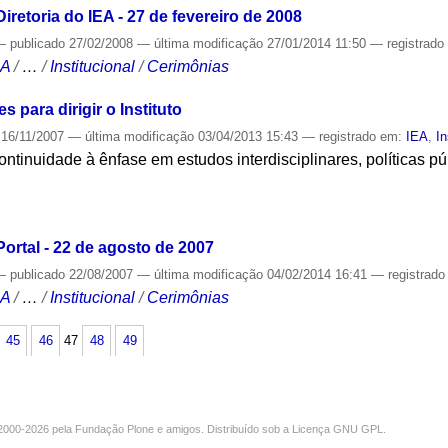
retoria do IEA - 27 de fevereiro de 2008
—
publicado
27/02/2008
—
última modificação
27/01/2014 11:50
— registrad
CA
/
…
/
Institucional
/
Cerimônias
 para dirigir o Instituto
16/11/2007
—
última modificação
03/04/2013 15:43
— registrado em:
IEA
,
In
ntinuidade à ênfase em estudos interdisciplinares, políticas p
S
ortal - 22 de agosto de 2007
—
publicado
22/08/2007
—
última modificação
04/02/2014 16:41
— registrad
CA
/
…
/
Institucional
/
Cerimônias
45
46
47
48
49
000-2026 pela
Fundação Plone
e amigos. Distribuído sob a
Licença GNU GPL
.