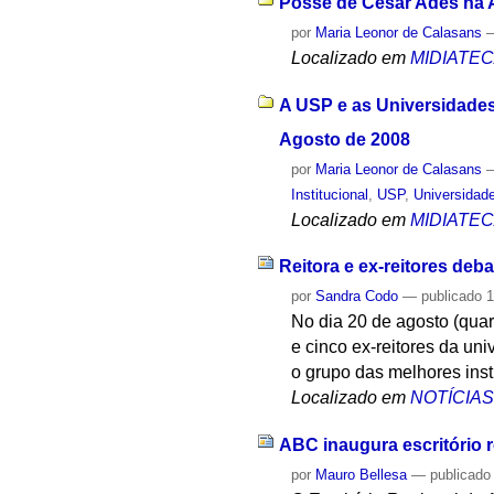
Posse de César Ades na A
por
Maria Leonor de Calasans
Localizado em
MIDIATE
A USP e as Universidades
Agosto de 2008
por
Maria Leonor de Calasans
Institucional
,
USP
,
Universidad
Localizado em
MIDIATE
Reitora e ex-reitores deb
por
Sandra Codo
—
publicado
1
No dia 20 de agosto (quar
e cinco ex-reitores da un
o grupo das melhores ins
Localizado em
NOTÍCIA
ABC inaugura escritório 
por
Mauro Bellesa
—
publicado