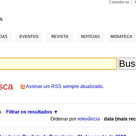
Cadastre-se
Busca
Busca
Avançad
OAS
EVENTOS
REVISTA
NOTÍCIAS
MIDIATECA
sca
Assinar um RSS sempre atualizado.
o.
Filtrar os resultados
Ordenar por
relevância
·
data (mais rec