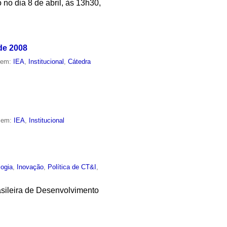
no dia 8 de abril, às 13h30,
de 2008
o em:
IEA
,
Institucional
,
Cátedra
o em:
IEA
,
Institucional
logia
,
Inovação
,
Política de CT&I
,
asileira de Desenvolvimento