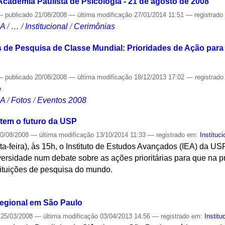
cademia Paulista de Psicologia - 21 de agosto de 2008
—
publicado
21/08/2008
—
última modificação
27/01/2014 11:51
— registrad
CA
/
…
/
Institucional
/
Cerimônias
 de Pesquisa de Classe Mundial: Prioridades de Ação para
—
publicado
20/08/2008
—
última modificação
18/12/2013 17:02
— registrad
e
CA
/
Fotos
/
Eventos 2008
atem o futuro da USP
0/08/2008
—
última modificação
13/10/2014 11:33
— registrado em:
Instituci
ta-feira), às 15h, o Instituto de Estudos Avançados (IEA) da USP
iversidade num debate sobre as ações prioritárias para que na
tituições de pesquisa do mundo.
S
regional em São Paulo
25/03/2008
—
última modificação
03/04/2013 14:56
— registrado em:
Institu