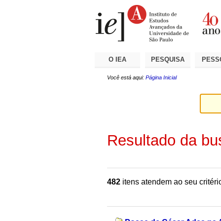
Ir
Ferramentas
Seções
para
Pessoais
o
conteúdo.
|
Ir
para
a
O IEA
PESQUISA
PESS
navegação
Você está aqui:
Página Inicial
Resultado da bu
482
itens atendem ao seu critéri