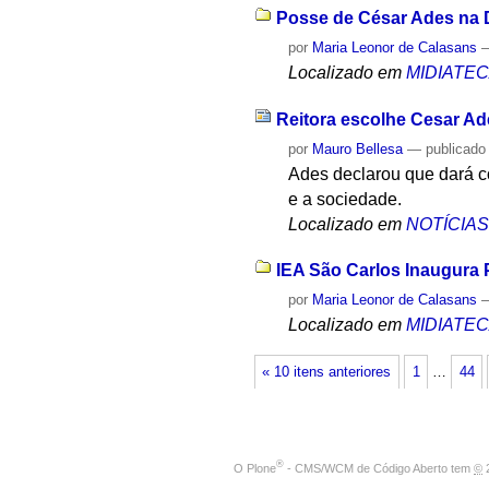
Posse de César Ades na Di
por
Maria Leonor de Calasans
Localizado em
MIDIATE
Reitora escolhe Cesar Ades
por
Mauro Bellesa
—
publicado
Ades declarou que dará co
e a sociedade.
Localizado em
NOTÍCIA
IEA São Carlos Inaugura P
por
Maria Leonor de Calasans
Localizado em
MIDIATE
« 10 itens anteriores
1
…
44
®
O
Plone
- CMS/WCM de Código Aberto
tem
©
2