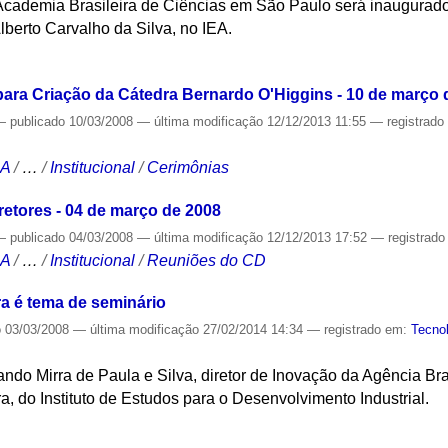
Academia Brasileira de Ciências em São Paulo será inaugurado 
lberto Carvalho da Silva, no IEA.
S
ara Criação da Cátedra Bernardo O'Higgins - 10 de março 
—
publicado
10/03/2008
—
última modificação
12/12/2013 11:55
— registrad
CA
/
…
/
Institucional
/
Cerimônias
etores - 04 de março de 2008
—
publicado
04/03/2008
—
última modificação
12/12/2013 17:52
— registrad
CA
/
…
/
Institucional
/
Reuniões do CD
ira é tema de seminário
o
03/03/2008
—
última modificação
27/02/2014 14:34
— registrado em:
Tecno
ndo Mirra de Paula e Silva, diretor de Inovação da Agência Br
ra, do Instituto de Estudos para o Desenvolvimento Industrial.
S