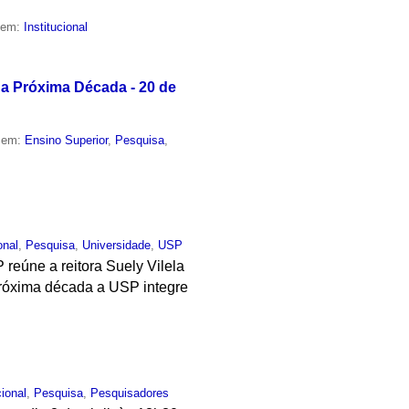
o em:
Institucional
 a Próxima Década - 20 de
o em:
Ensino Superior
,
Pesquisa
,
onal
,
Pesquisa
,
Universidade
,
USP
 reúne a reitora Suely Vilela
 próxima década a USP integre
cional
,
Pesquisa
,
Pesquisadores