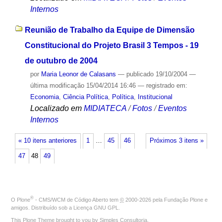
Internos
Reunião de Trabalho da Equipe de Dimensão
Constitucional do Projeto Brasil 3 Tempos - 19
de outubro de 2004
por
Maria Leonor de Calasans
—
publicado
19/10/2004
—
última modificação
15/04/2014 16:46
— registrado em:
Economia
,
Ciência Política
,
Política
,
Institucional
Localizado em
MIDIATECA
/
Fotos
/
Eventos
Internos
« 10 itens anteriores
1
…
45
46
Próximos 3 itens »
47
48
49
®
O
Plone
- CMS/WCM de Código Aberto
tem
©
2000-2026 pela
Fundação Plone
e
amigos. Distribuído sob a
Licença GNU GPL
.
This Plone Theme brought to you by
Simples Consultoria
.