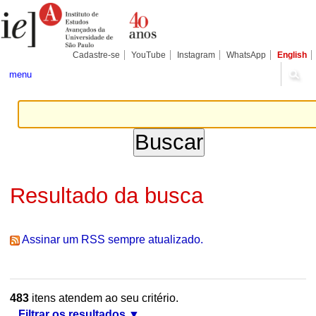
Ir
Ferramentas
Seções
para
Pessoais
o
conteúdo.
|
Cadastre-se
YouTube
Instagram
WhatsApp
English
Ir
para
menu
a
navegação
Resultado da busca
Assinar um RSS sempre atualizado.
483
itens atendem ao seu critério.
Filtrar os resultados