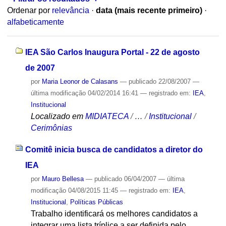
Ordenar por
relevância
·
data (mais recente primeiro)
·
alfabeticamente
IEA São Carlos Inaugura Portal - 22 de agosto
de 2007
por
Maria Leonor de Calasans
—
publicado
22/08/2007
—
última modificação
04/02/2014 16:41
— registrado em:
IEA
,
Institucional
Localizado em
MIDIATECA
/
…
/
Institucional
/
Cerimônias
Comitê inicia busca de candidatos a diretor do
IEA
por
Mauro Bellesa
—
publicado
06/04/2007
—
última
modificação
04/08/2015 11:45
— registrado em:
IEA
,
Institucional
,
Políticas Públicas
Trabalho identificará os melhores candidatos a
integrar uma lista tríplice a ser definida pelo