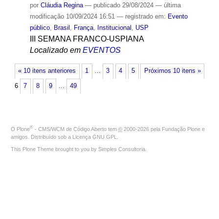
por
Cláudia Regina
—
publicado
29/08/2024
—
última
modificação
10/09/2024 16:51
— registrado em:
Evento
público
,
Brasil
,
França
,
Institucional
,
USP
III SEMANA FRANCO-USPIANA
Localizado em
EVENTOS
« 10 itens anteriores
1
…
3
4
5
Próximos 10 itens »
6
7
8
9
…
49
®
O
Plone
- CMS/WCM de Código Aberto
tem
©
2000-2026 pela
Fundação Plone
e
amigos. Distribuído sob a
Licença GNU GPL
.
This Plone Theme brought to you by
Simples Consultoria
.