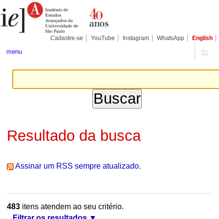
Ir
Ferramentas
Seções
para
Pessoais
o
conteúdo.
|
Cadastre-se
YouTube
Instagram
WhatsApp
English
Ir
para
menu
a
navegação
Resultado da busca
Assinar um RSS sempre atualizado.
483
itens atendem ao seu critério.
Filtrar os resultados