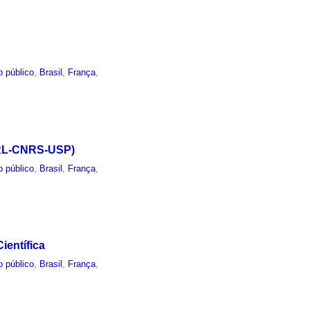
o público
,
Brasil
,
França
,
(IRL-CNRS-USP)
o público
,
Brasil
,
França
,
ientífica
o público
,
Brasil
,
França
,