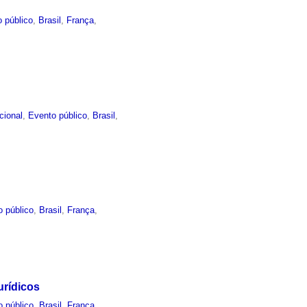
 público
,
Brasil
,
França
,
ucional
,
Evento público
,
Brasil
,
o público
,
Brasil
,
França
,
urídicos
o público
,
Brasil
,
França
,