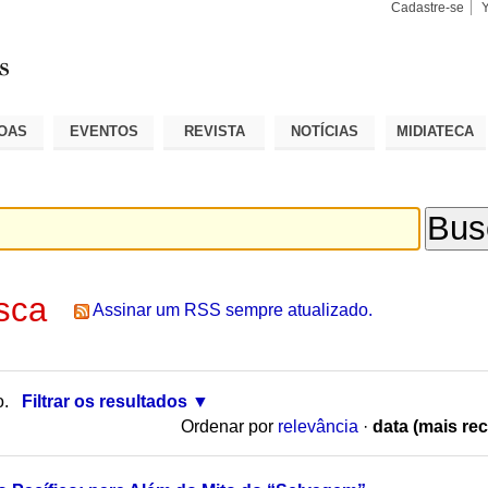
Cadastre-se
Busca
Busca
Avançad
OAS
EVENTOS
REVISTA
NOTÍCIAS
MIDIATECA
sca
Assinar um RSS sempre atualizado.
o.
Filtrar os resultados
Ordenar por
relevância
·
data (mais rec