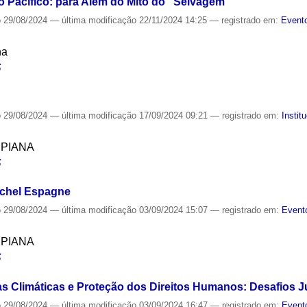
 Pacífico: para Além do Mito do “Selvagem”
o
29/08/2024
—
última modificação
22/11/2024 14:25
— registrado em:
Evento
na
S
o
29/08/2024
—
última modificação
17/09/2024 09:21
— registrado em:
Instit
SPIANA
S
ichel Espagne
o
29/08/2024
—
última modificação
03/09/2024 15:07
— registrado em:
Event
SPIANA
S
 Climáticas e Proteção dos Direitos Humanos: Desafios J
o
29/08/2024
—
última modificação
03/09/2024 16:47
— registrado em:
Event