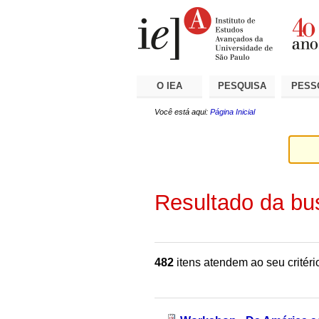
Ir
Ferramentas
Seções
para
Pessoais
o
conteúdo.
|
Ir
para
a
O IEA
PESQUISA
PESS
navegação
Você está aqui:
Página Inicial
Resultado da bu
482
itens atendem ao seu critéri