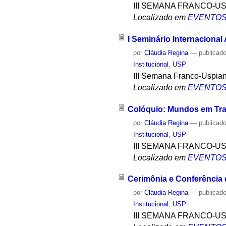
III SEMANA FRANCO-U
Localizado em
EVENTO
I Seminário Internacional
por
Cláudia Regina
—
publicad
Institucional
,
USP
III Semana Franco-Uspia
Localizado em
EVENTO
Colóquio: Mundos em Tra
por
Cláudia Regina
—
publicad
Institucional
,
USP
III SEMANA FRANCO-U
Localizado em
EVENTO
Cerimônia e Conferência 
por
Cláudia Regina
—
publicad
Institucional
,
USP
III SEMANA FRANCO-U