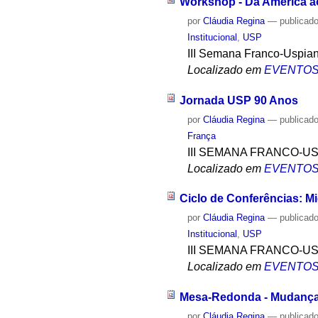
Workshop - Da América ao
por
Cláudia Regina
—
publicad
Institucional
,
USP
III Semana Franco-Uspia
Localizado em
EVENTO
Jornada USP 90 Anos
por
Cláudia Regina
—
publicad
França
III SEMANA FRANCO-U
Localizado em
EVENTO
Ciclo de Conferências: M
por
Cláudia Regina
—
publicad
Institucional
,
USP
III SEMANA FRANCO-U
Localizado em
EVENTO
Mesa-Redonda - Mudanças
por
Cláudia Regina
—
publicad