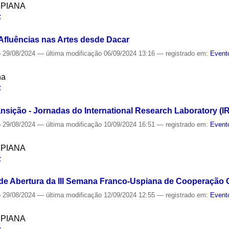
SPIANA
S
 Afluências nas Artes desde Dacar
o
29/08/2024
—
última modificação
06/09/2024 13:16
— registrado em:
Event
na
S
nsição - Jornadas do International Research Laboratory 
o
29/08/2024
—
última modificação
10/09/2024 16:51
— registrado em:
Event
SPIANA
S
de Abertura da III Semana Franco-Uspiana de Cooperação C
o
29/08/2024
—
última modificação
12/09/2024 12:55
— registrado em:
Event
SPIANA