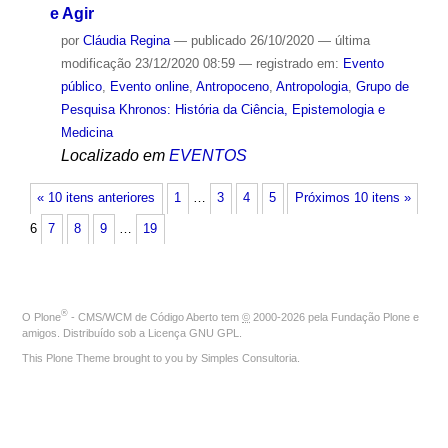
e Agir
por
Cláudia Regina
—
publicado
26/10/2020
—
última
modificação
23/12/2020 08:59
— registrado em:
Evento
público
,
Evento online
,
Antropoceno
,
Antropologia
,
Grupo de
Pesquisa Khronos: História da Ciência, Epistemologia e
Medicina
Localizado em
EVENTOS
« 10 itens anteriores
1
…
3
4
5
Próximos 10 itens »
6
7
8
9
…
19
®
O
Plone
- CMS/WCM de Código Aberto
tem
©
2000-2026 pela
Fundação Plone
e
amigos. Distribuído sob a
Licença GNU GPL
.
This Plone Theme brought to you by
Simples Consultoria
.