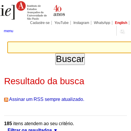
Ir
Ferramentas
Seções
para
Pessoais
o
conteúdo.
|
Cadastre-se
YouTube
Instagram
WhatsApp
English
Ir
para
menu
a
navegação
Resultado da busca
Assinar um RSS sempre atualizado.
185
itens atendem ao seu critério.
Filtrar os resultados