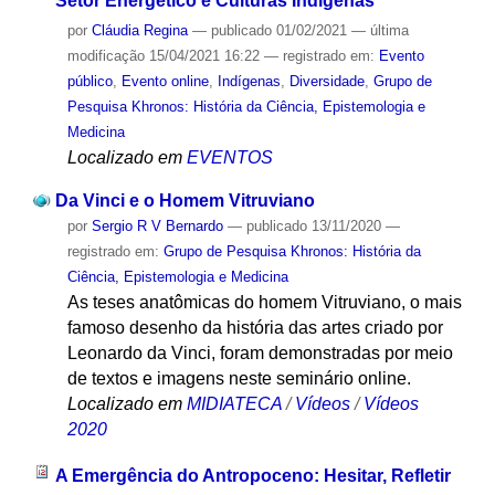
Setor Energético e Culturas Indígenas
por
Cláudia Regina
—
publicado
01/02/2021
—
última
modificação
15/04/2021 16:22
— registrado em:
Evento
público
,
Evento online
,
Indígenas
,
Diversidade
,
Grupo de
Pesquisa Khronos: História da Ciência, Epistemologia e
Medicina
Localizado em
EVENTOS
Da Vinci e o Homem Vitruviano
por
Sergio R V Bernardo
—
publicado
13/11/2020
—
registrado em:
Grupo de Pesquisa Khronos: História da
Ciência, Epistemologia e Medicina
As teses anatômicas do homem Vitruviano, o mais
famoso desenho da história das artes criado por
Leonardo da Vinci, foram demonstradas por meio
de textos e imagens neste seminário online.
Localizado em
MIDIATECA
/
Vídeos
/
Vídeos
2020
A Emergência do Antropoceno: Hesitar, Refletir