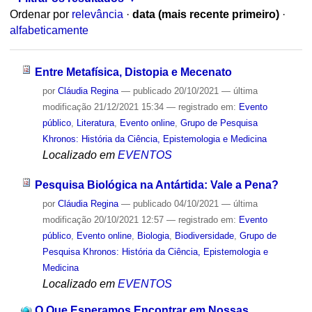
Ordenar por
relevância
·
data (mais recente primeiro)
·
alfabeticamente
Entre Metafísica, Distopia e Mecenato
por
Cláudia Regina
—
publicado
20/10/2021
—
última
modificação
21/12/2021 15:34
— registrado em:
Evento
público
,
Literatura
,
Evento online
,
Grupo de Pesquisa
Khronos: História da Ciência, Epistemologia e Medicina
Localizado em
EVENTOS
Pesquisa Biológica na Antártida: Vale a Pena?
por
Cláudia Regina
—
publicado
04/10/2021
—
última
modificação
20/10/2021 12:57
— registrado em:
Evento
público
,
Evento online
,
Biologia
,
Biodiversidade
,
Grupo de
Pesquisa Khronos: História da Ciência, Epistemologia e
Medicina
Localizado em
EVENTOS
O Que Esperamos Encontrar em Nossas