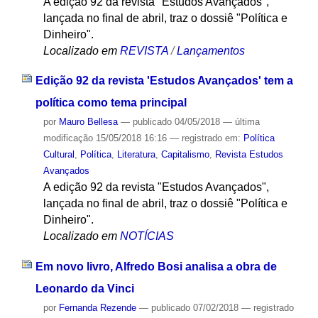
A edição 92 da revista "Estudos Avançados",
lançada no final de abril, traz o dossiê "Política e
Dinheiro".
Localizado em
REVISTA
/
Lançamentos
Edição 92 da revista 'Estudos Avançados' tem a
política como tema principal
por
Mauro Bellesa
—
publicado
04/05/2018
—
última
modificação
15/05/2018 16:16
— registrado em:
Política
Cultural
,
Política
,
Literatura
,
Capitalismo
,
Revista Estudos
Avançados
A edição 92 da revista "Estudos Avançados",
lançada no final de abril, traz o dossiê "Política e
Dinheiro".
Localizado em
NOTÍCIAS
Em novo livro, Alfredo Bosi analisa a obra de
Leonardo da Vinci
por
Fernanda Rezende
—
publicado
07/02/2018
— registrado