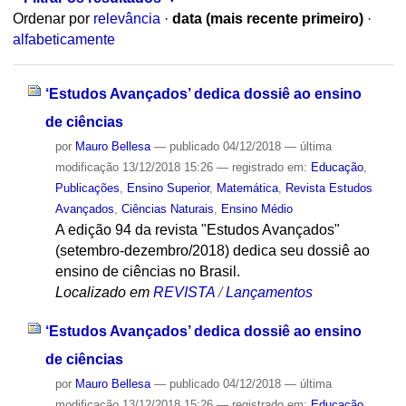
Ordenar por
relevância
·
data (mais recente primeiro)
·
alfabeticamente
‘Estudos Avançados’ dedica dossiê ao ensino
de ciências
por
Mauro Bellesa
—
publicado
04/12/2018
—
última
modificação
13/12/2018 15:26
— registrado em:
Educação
,
Publicações
,
Ensino Superior
,
Matemática
,
Revista Estudos
Avançados
,
Ciências Naturais
,
Ensino Médio
A edição 94 da revista "Estudos Avançados"
(setembro-dezembro/2018) dedica seu dossiê ao
ensino de ciências no Brasil.
Localizado em
REVISTA
/
Lançamentos
‘Estudos Avançados’ dedica dossiê ao ensino
de ciências
por
Mauro Bellesa
—
publicado
04/12/2018
—
última
modificação
13/12/2018 15:26
— registrado em:
Educação
,