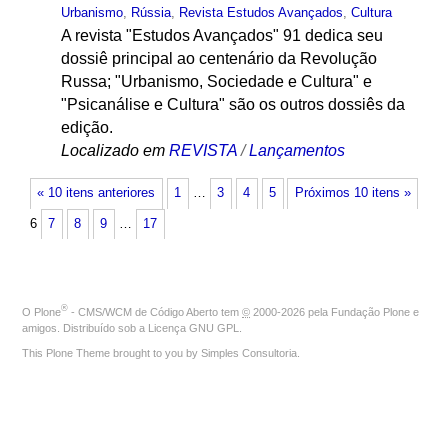
Urbanismo
,
Rússia
,
Revista Estudos Avançados
,
Cultura
A revista "Estudos Avançados" 91 dedica seu
dossiê principal ao centenário da Revolução
Russa; "Urbanismo, Sociedade e Cultura" e
"Psicanálise e Cultura" são os outros dossiês da
edição.
Localizado em
REVISTA
/
Lançamentos
« 10 itens anteriores
1
…
3
4
5
Próximos 10 itens »
6
7
8
9
…
17
®
O
Plone
- CMS/WCM de Código Aberto
tem
©
2000-2026 pela
Fundação Plone
e
amigos. Distribuído sob a
Licença GNU GPL
.
This Plone Theme brought to you by
Simples Consultoria
.