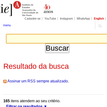
Ir
Ferramentas
Seções
para
Pessoais
o
conteúdo.
|
Cadastre-se
YouTube
Instagram
WhatsApp
English
Ir
para
menu
a
navegação
Resultado da busca
Assinar um RSS sempre atualizado.
165
itens atendem ao seu critério.
Filtrar os resultados