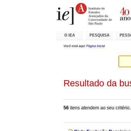
Ir
Ferramentas
Seções
para
Pessoais
o
conteúdo.
|
Ir
para
a
O IEA
PESQUISA
PESS
navegação
Você está aqui:
Página Inicial
Resultado da bu
56
itens atendem ao seu critério.