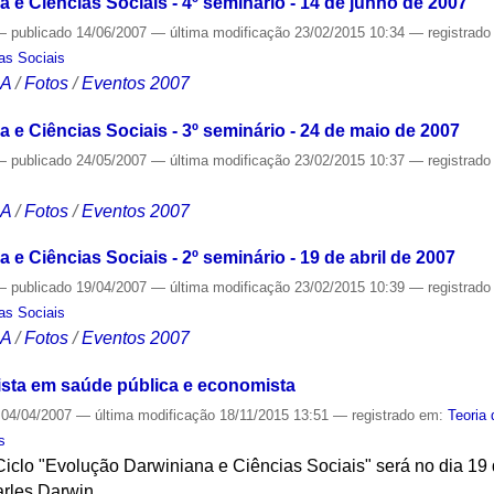
 e Ciências Sociais - 4º seminário - 14 de junho de 2007
—
publicado
14/06/2007
—
última modificação
23/02/2015 10:34
— registrad
as Sociais
CA
/
Fotos
/
Eventos 2007
 e Ciências Sociais - 3º seminário - 24 de maio de 2007
—
publicado
24/05/2007
—
última modificação
23/02/2015 10:37
— registrad
CA
/
Fotos
/
Eventos 2007
 e Ciências Sociais - 2º seminário - 19 de abril de 2007
—
publicado
19/04/2007
—
última modificação
23/02/2015 10:39
— registrad
as Sociais
CA
/
Fotos
/
Eventos 2007
ista em saúde pública e economista
04/04/2007
—
última modificação
18/11/2015 13:51
— registrado em:
Teoria
s
clo "Evolução Darwiniana e Ciências Sociais" será no dia 19 d
rles Darwin.