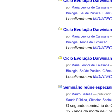
Ciclo Evolução Darwiniana
por
Maria Leonor de Calasans
Biologia
,
Saúde Pública
,
Ciênci
Localizado em
MIDIATE
Ciclo Evolução Darwiniana
por
Maria Leonor de Calasans
Biologia
,
Teoria da Evolução
Localizado em
MIDIATE
Ciclo Evolução Darwiniana
por
Maria Leonor de Calasans
Biologia
,
Saúde Pública
,
Ciênci
Localizado em
MIDIATE
Seminário reúne especial
por
Mauro Bellesa
—
publicado
Saúde Pública
,
Ciências Sociai
O segundo seminário do Ci
125 anos da morte de Cha