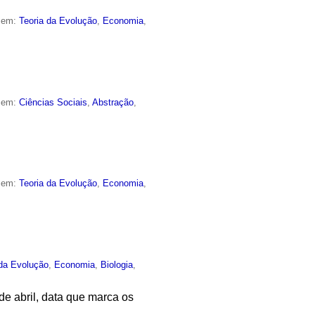
o em:
Teoria da Evolução
,
Economia
,
o em:
Ciências Sociais
,
Abstração
,
o em:
Teoria da Evolução
,
Economia
,
 da Evolução
,
Economia
,
Biologia
,
e abril, data que marca os