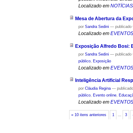
Localizado em
NOTÍCIA
Mesa de Abertura da Expos
por
Sandra Sedini
—
publicado
Localizado em
EVENTO
Exposição Alfredo Bosi: En
por
Sandra Sedini
—
publicado
público
,
Exposição
Localizado em
EVENTO
Inteligência Artificial R
por
Cláudia Regina
—
publicad
público
,
Evento online
,
Educaç
Localizado em
EVENTO
« 10 itens anteriores
1
…
3