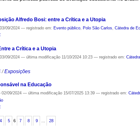
S
ição Alfredo Bosi: entre a Crítica e a Utopia
03/09/2024
— registrado em:
Evento público
,
Polo São Carlos
,
Cátedra de E
S
tre a Crítica e a Utopia
03/09/2024
—
última modificação
11/10/2024 10:23
— registrado em:
Cátedr
S
/
Exposições
esponsável na Educação
o
02/09/2024
—
última modificação
15/07/2025 13:39
— registrado em:
Cáted
ão
S
4
5
6
7
8
9
…
28