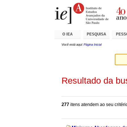
Ir
Ferramentas
Seções
para
Pessoais
o
conteúdo.
|
Ir
para
a
O IEA
PESQUISA
PESS
navegação
Você está aqui:
Página Inicial
Resultado da bu
277
itens atendem ao seu critéri