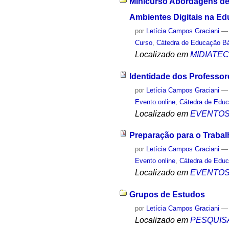
Minicurso Abordagens d
Ambientes Digitais na Ed
por
Letícia Campos Graciani
Curso
,
Cátedra de Educação B
Localizado em
MIDIATE
Identidade dos Professo
por
Letícia Campos Graciani
Evento online
,
Cátedra de Edu
Localizado em
EVENTO
Preparação para o Traba
por
Letícia Campos Graciani
Evento online
,
Cátedra de Edu
Localizado em
EVENTO
Grupos de Estudos
por
Letícia Campos Graciani
Localizado em
PESQUIS