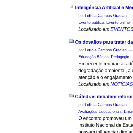
Inteligência Artificial e 
por
Letícia Campos Graciani
Evento público
,
Evento online
Localizado em
EVENTO
Os desafios para tratar d
por
Letícia Campos Graciani
Educação Básica
,
Pedagogia
Em recente reunião acadê
degradação ambiental, a e
atenção e o engajamento 
Localizado em
NOTÍCIA
Cátedras debatem reformul
por
Letícia Campos Graciani
Avaliações Educacionais
,
Ensi
O encontro promoveu um a
Instituto Nacional de Est
possam influenciar direta