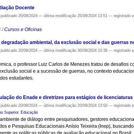
Mediação Docente
—
publicado
25/09/2024
—
última modificação
25/09/2024 13:51
— registrado 
S
/
Cursos e Oficinas
a degradação ambiental, da exclusão social e das guerras 
—
publicado
20/09/2024
—
última modificação
30/09/2024 10:38
— registrado 
mica, o professor Luiz Carlos de Menezes tratou de desafios 
xclusão social e a sucessão de guerras, no contexto educacion
dos estudantes.
S
ação do Enade e diretrizes para estágios de licenciaturas
—
publicado
20/09/2024
—
última modificação
20/09/2024 13:50
— registrado 
no Superior
,
Educação
mbiente de diálogo entre pesquisadores, gestores educaciona
udos e Pesquisas Educacionais Anísio Teixeira (Inep), buscando
mente as políticas públicas de avaliação educacional no Brasil.