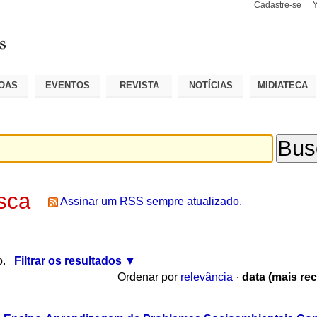
Cadastre-se
Busca
Busca
Avançad
OAS
EVENTOS
REVISTA
NOTÍCIAS
MIDIATECA
sca
Assinar um RSS sempre atualizado.
o.
Filtrar os resultados
Ordenar por
relevância
·
data (mais rec