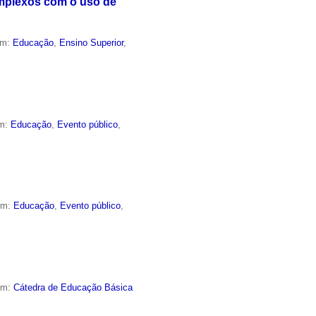
mplexos com o uso de
em:
Educação
,
Ensino Superior
,
em:
Educação
,
Evento público
,
em:
Educação
,
Evento público
,
em:
Cátedra de Educação Básica