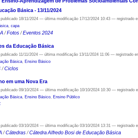
e Ensino-Aprendizagem de Problemas Socioambientais Co
ucação Básica - 13/11/2024
—
publicado
18/11/2024
—
última modificação
17/12/2024 10:43
— registrado 
ásica
,
capa
CA
/
Fotos
/
Eventos 2024
res da Educação Básica
—
publicado
11/11/2024
—
última modificação
13/11/2024 11:06
— registrado 
cação Básica
,
Ensino Básico
S
/
Ciclos
lho em uma Nova Era
—
publicado
09/10/2024
—
última modificação
10/10/2024 10:30
— registrado 
cação Básica
,
Ensino Básico
,
Ensino Público
S
—
publicado
03/10/2024
—
última modificação
03/10/2024 13:31
— registrado 
A
/
Cátedras
/
Cátedra Alfredo Bosi de Educação Básica