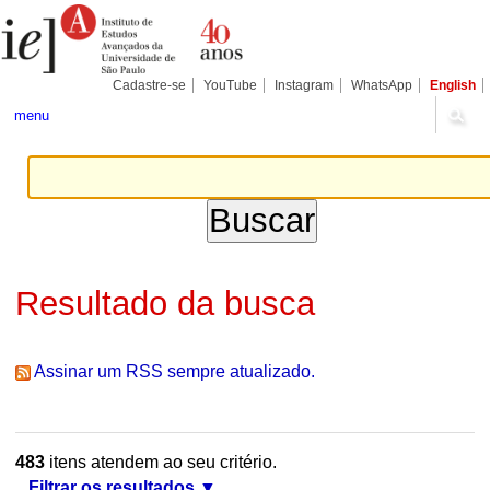
Ir
Ferramentas
Seções
para
Pessoais
o
conteúdo.
|
Cadastre-se
YouTube
Instagram
WhatsApp
English
Ir
para
menu
a
navegação
Resultado da busca
Assinar um RSS sempre atualizado.
483
itens atendem ao seu critério.
Filtrar os resultados