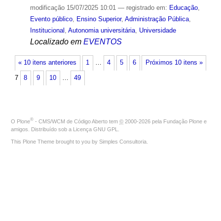
modificação
15/07/2025 10:01
— registrado em:
Educação
,
Evento público
,
Ensino Superior
,
Administração Pública
,
Institucional
,
Autonomia universitária
,
Universidade
Localizado em
EVENTOS
« 10 itens anteriores
1
…
4
5
6
Próximos 10 itens »
7
8
9
10
…
49
®
O
Plone
- CMS/WCM de Código Aberto
tem
©
2000-2026 pela
Fundação Plone
e
amigos. Distribuído sob a
Licença GNU GPL
.
This Plone Theme brought to you by
Simples Consultoria
.