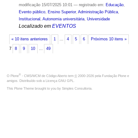
modificação
15/07/2025 10:01
— registrado em:
Educação
,
Evento público
,
Ensino Superior
,
Administração Pública
,
Institucional
,
Autonomia universitária
,
Universidade
Localizado em
EVENTOS
« 10 itens anteriores
1
…
4
5
6
Próximos 10 itens »
7
8
9
10
…
49
®
O
Plone
- CMS/WCM de Código Aberto
tem
©
2000-2026 pela
Fundação Plone
e
amigos. Distribuído sob a
Licença GNU GPL
.
This Plone Theme brought to you by
Simples Consultoria
.