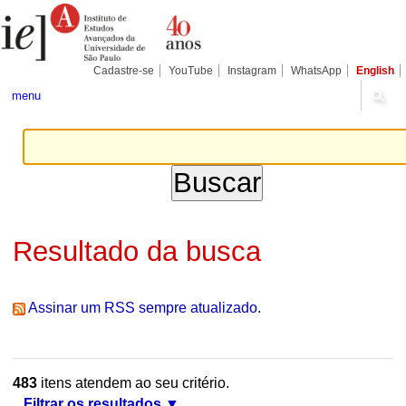
Ir
Ferramentas
Seções
para
Pessoais
o
conteúdo.
|
Cadastre-se
YouTube
Instagram
WhatsApp
English
Ir
para
menu
a
navegação
Resultado da busca
Assinar um RSS sempre atualizado.
483
itens atendem ao seu critério.
Filtrar os resultados