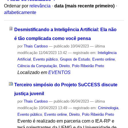
Ordenar por
relevância
·
data (mais recente primeiro)
·
alfabeticamente
Desmistificando a Inteligência Artificial: Ela não
é tão complicada como você pensa
por
Thais Cardoso
—
publicado
10/04/2023
—
última
modificação
11/04/2023 13:42
— registrado em:
Inteligência
Artificial
,
Evento público
,
Grupos de Estudo
,
Evento online
,
Ciência da Computação
,
Direito
,
Polo Ribeirão Preto
Localizado em
EVENTOS
Terceiro simpósio do Projeto SuCCESS discute
justiça juvenil
por
Thais Cardoso
—
publicado
06/04/2023
—
última
modificação
10/04/2023 13:49
— registrado em:
Criminologia
,
Evento público
,
Evento online
,
Direito
,
Polo Ribeirão Preto
Evento é realizado em parceria com o IEA-RP e
terá palestrantes da UFMG e da Universidade de