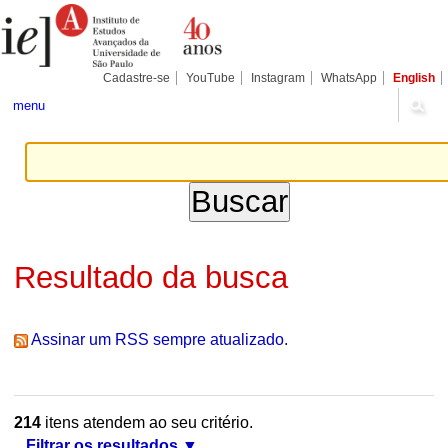
Ir
Ferramentas
Seções
para
Pessoais
o
conteúdo.
|
Cadastre-se
YouTube
Instagram
WhatsApp
English
Ir
para
menu
a
navegação
Resultado da busca
Assinar um RSS sempre atualizado.
214
itens atendem ao seu critério.
Filtrar os resultados