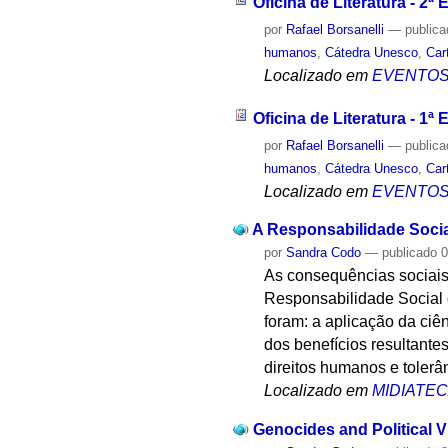
Oficina de Literatura - 2ª 
por
Rafael Borsanelli
—
public
humanos
,
Cátedra Unesco
,
Car
Localizado em
EVENTO
Oficina de Literatura - 1ª 
por
Rafael Borsanelli
—
public
humanos
,
Cátedra Unesco
,
Car
Localizado em
EVENTO
A Responsabilidade Socia
por
Sandra Codo
—
publicado
0
As consequências sociais 
Responsabilidade Social d
foram: a aplicação da ciên
dos benefícios resultante
direitos humanos e tolerâ
Localizado em
MIDIATE
Genocides and Political V