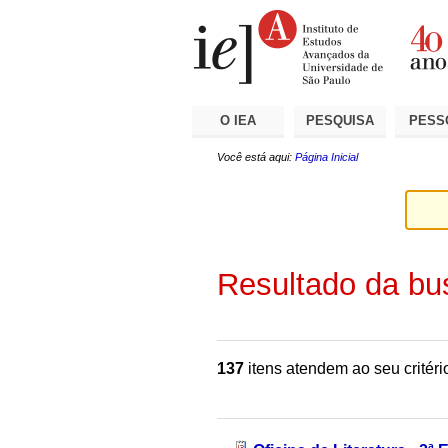
Ir
Ferramentas
Seções
para
Pessoais
o
conteúdo.
|
Ir
para
a
O IEA
PESQUISA
PESS
navegação
Você está aqui:
Página Inicial
Resultado da bu
137
itens atendem ao seu critéri