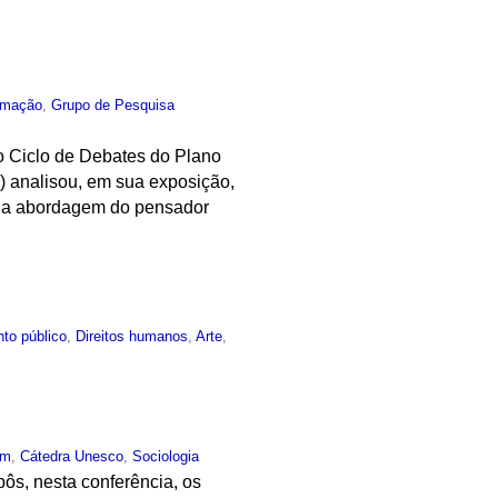
rmação
,
Grupo de Pesquisa
do Ciclo de Debates do Plano
) analisou, em sua exposição,
l na abordagem do pensador
to público
,
Direitos humanos
,
Arte
,
um
,
Cátedra Unesco
,
Sociologia
ôs, nesta conferência, os