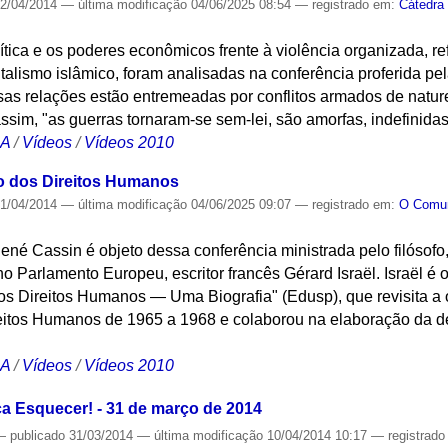
2/04/2014
—
última modificação
04/06/2025 08:54
— registrado em:
Cátedra
tica e os poderes econômicos frente à violência organizada, re
alismo islâmico, foram analisadas na conferência proferida pela
as relações estão entremeadas por conflitos armados de nature
e assim, "as guerras tornaram-se sem-lei, são amorfas, indefinida
CA
/
Vídeos
/
Vídeos 2010
o dos Direitos Humanos
1/04/2014
—
última modificação
04/06/2025 09:07
— registrado em:
O Com
René Cassin é objeto dessa conferência ministrada pelo filósofo,
o Parlamento Europeu, escritor francês Gérard Israël. Israël é o
os Direitos Humanos — Uma Biografia" (Edusp), que revisita a o
eitos Humanos de 1965 a 1968 e colaborou na elaboração da de
CA
/
Vídeos
/
Vídeos 2010
a Esquecer! - 31 de março de 2014
—
publicado
31/03/2014
—
última modificação
10/04/2014 10:17
— registrad