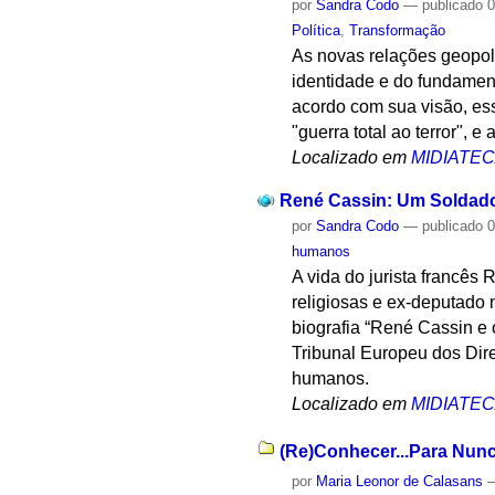
por
Sandra Codo
—
publicado
0
Política
,
Transformação
As novas relações geopolí
identidade e do fundament
acordo com sua visão, ess
"guerra total ao terror", 
Localizado em
MIDIATE
René Cassin: Um Soldad
por
Sandra Codo
—
publicado
0
humanos
A vida do jurista francês 
religiosas e ex-deputado n
biografia “René Cassin e 
Tribunal Europeu dos Dir
humanos.
Localizado em
MIDIATE
(Re)Conhecer...Para Nunc
por
Maria Leonor de Calasans