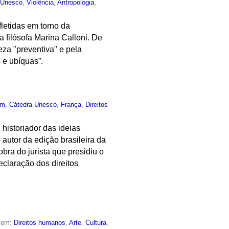
 Unesco
,
Violência
,
Antropologia
,
fletidas em torno da
 filósofa Marina Calloni. De
za "preventiva" e pela
s e ubíquas”.
um
,
Cátedra Unesco
,
França
,
Direitos
 historiador das ideias
 autor da edição brasileira da
bra do jurista que presidiu o
claração dos direitos
o em:
Direitos humanos
,
Arte
,
Cultura
,