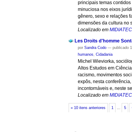
principais temas contidos
minuciosa nos eixos jurídi
gênero, sexo e relações 
dimensões da cultura no 
Localizado em
MIDIATE
Les Droits d'homme Sont-
por
Sandra Codo
—
publicado
1
humanos
,
Cidadania
Michel Wieviorka, sociólo
Altos Estudos em Ciências
racismo, movimentos socia
expôs, nesta conferência,
incontornáveis e, neste s
Localizado em
MIDIATE
« 10 itens anteriores
1
…
5