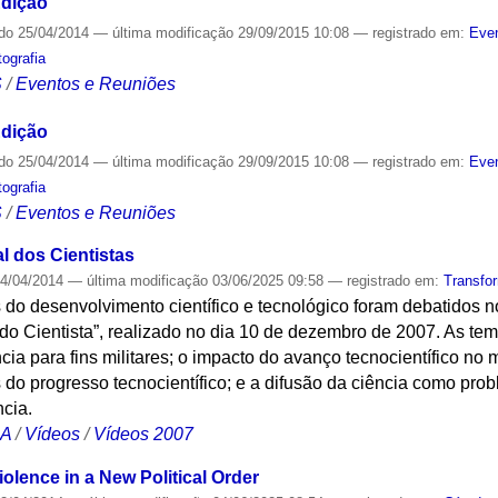
Edição
ado
25/04/2014
—
última modificação
29/09/2015 10:08
— registrado em:
Even
tografia
S
/
Eventos e Reuniões
Edição
ado
25/04/2014
—
última modificação
29/09/2015 10:08
— registrado em:
Even
tografia
S
/
Eventos e Reuniões
l dos Cientistas
4/04/2014
—
última modificação
03/06/2025 09:58
— registrado em:
Transfo
do desenvolvimento científico e tecnológico foram debatidos n
o Cientista”, realizado no dia 10 de dezembro de 2007. As tem
cia para fins militares; o impacto do avanço tecnocientífico no 
s do progresso tecnocientífico; e a difusão da ciência como pr
ncia.
CA
/
Vídeos
/
Vídeos 2007
iolence in a New Political Order