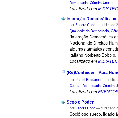
Democracia
,
Cátedra Unesco
Localizado em
MIDIATE
Interação Democrática ent
por
Sandra Codo
—
publicado
2
Qualidade da Democracia
,
Cáte
“Interação Democrática en
Nacional de Direitos Hum
algumas temáticas contid
italiano Norberto Bobbio.
Localizado em
MIDIATE
(Re)Conhecer... Para Nun
por
Rafael Borsanelli
—
public
Cultura
,
Democracia
,
Cátedra 
Localizado em
EVENTO
Sexo e Poder
por
Sandra Codo
—
publicado
2
Sociólogo sueco, ligado 