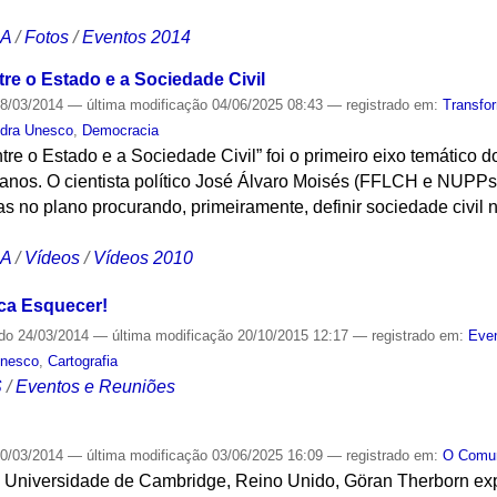
CA
/
Fotos
/
Eventos 2014
re o Estado e a Sociedade Civil
8/03/2014
—
última modificação
04/06/2025 08:43
— registrado em:
Transfo
dra Unesco
,
Democracia
tre o Estado e a Sociedade Civil” foi o primeiro eixo temático 
anos. O cientista político José Álvaro Moisés (FFLCH e NUPPs
as no plano procurando, primeiramente, definir sociedade civi
CA
/
Vídeos
/
Vídeos 2010
ca Esquecer!
ado
24/03/2014
—
última modificação
20/10/2015 12:17
— registrado em:
Even
Unesco
,
Cartografia
S
/
Eventos e Reuniões
0/03/2014
—
última modificação
03/06/2025 16:09
— registrado em:
O Com
à Universidade de Cambridge, Reino Unido, Göran Therborn exp