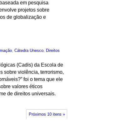
ar baseada em pesquisa
senvolve projetos sobre
os de globalização e
rmação
,
Cátedra Unesco
,
Direitos
ológicas (Cadis) da Escola de
 sobre violência, terrorismo,
rnáveis?” foi o tema que ele
obre valores éticos
me de direitos universais.
Próximos 10 itens »