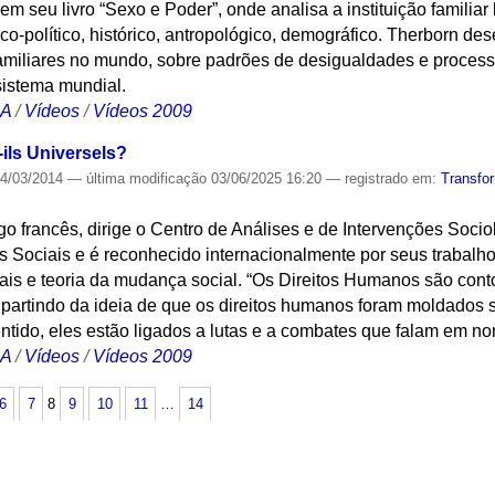
 em seu livro “Sexo e Poder”, onde analisa a instituição famili
co-político, histórico, antropológico, demográfico. Therborn de
familiares no mundo, sobre padrões de desigualdades e process
sistema mundial.
CA
/
Vídeos
/
Vídeos 2009
ils Universels?
4/03/2014
—
última modificação
03/06/2025 16:20
— registrado em:
Transfo
go francês, dirige o Centro de Análises e de Intervenções Soci
 Sociais e é reconhecido internacionalmente por seus trabalhos
is e teoria da mudança social. “Os Direitos Humanos são conto
 partindo da ideia de que os direitos humanos foram moldados s
entido, eles estão ligados a lutas e a combates que falam em no
CA
/
Vídeos
/
Vídeos 2009
6
7
8
9
10
11
…
14