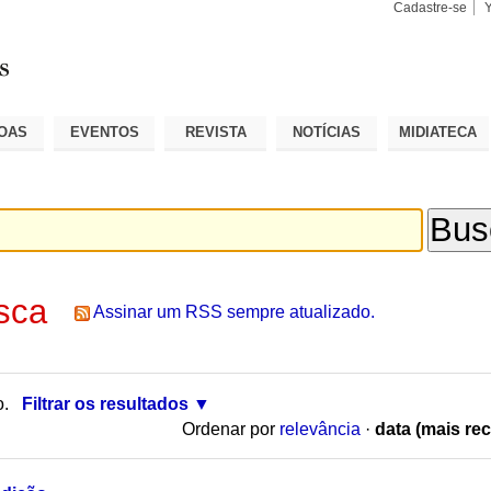
Cadastre-se
Busca
Busca
Avançad
OAS
EVENTOS
REVISTA
NOTÍCIAS
MIDIATECA
sca
Assinar um RSS sempre atualizado.
o.
Filtrar os resultados
Ordenar por
relevância
·
data (mais rec