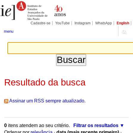
Ir
Ferramentas
para
Pessoais
o
conteúdo.
|
Cadastre-se
YouTube
Instagram
WhatsApp
English
Ir
para
menu
a
navegação
Resultado da busca
Assinar um RSS sempre atualizado.
0
itens atendem ao seu critério.
Filtrar os resultados
Ordenar por
relevância
·
data (mais recente primeiro)
·