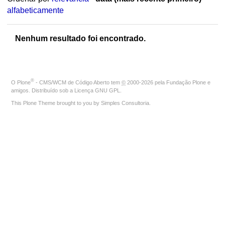
alfabeticamente
Nenhum resultado foi encontrado.
®
O
Plone
- CMS/WCM de Código Aberto
tem
©
2000-2026 pela
Fundação Plone
e
amigos. Distribuído sob a
Licença GNU GPL
.
This Plone Theme brought to you by
Simples Consultoria
.