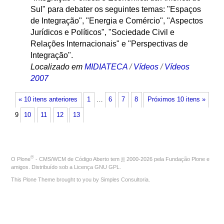
Sul" para debater os seguintes temas: "Espaços
de Integração", "Energia e Comércio", "Aspectos
Jurídicos e Políticos", "Sociedade Civil e
Relações Internacionais" e "Perspectivas de
Integração".
Localizado em
MIDIATECA
/
Vídeos
/
Vídeos
2007
« 10 itens anteriores
1
…
6
7
8
Próximos 10 itens »
9
10
11
12
13
®
O
Plone
- CMS/WCM de Código Aberto
tem
©
2000-2026 pela
Fundação Plone
e
amigos. Distribuído sob a
Licença GNU GPL
.
This Plone Theme brought to you by
Simples Consultoria
.