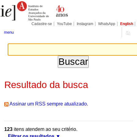
Ir
Ferramentas
Seções
para
Pessoais
o
conteúdo.
|
Cadastre-se
YouTube
Instagram
WhatsApp
English
Ir
para
menu
a
navegação
Resultado da busca
Assinar um RSS sempre atualizado.
123
itens atendem ao seu critério.
Filtrar os resultados