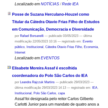
Localizado em
NOTÍCIAS
/
Rede IEA
Posse de Suzana Herculano-Houzel como
Titular da Cátedra Otavio Frias Filho de Estudos
em Comunicação, Democracia e Diversidade
por
Rafael Borsanelli
—
publicado
03/05/2023
—
última
modificação
22/05/2023 10:16
— registrado em:
Evento
público
,
Institucional
,
Cátedra Otavio Frias Filho
,
Economia
,
Internet
Localizado em
EVENTOS
Elisabete Moreira Assaf é escolhida
coordenadora do Polo São Carlos do IEA
por
Leandra Rajczuk Martins
—
publicado
29/03/2023
—
última modificação
29/03/2023 14:13
— registrado em:
IEA
,
Institucional
,
Polo São Carlos
,
capa
Assaf foi designada pelo reitor Carlos Gilberto
Carlotti Junior para um mandato de quatro anos a