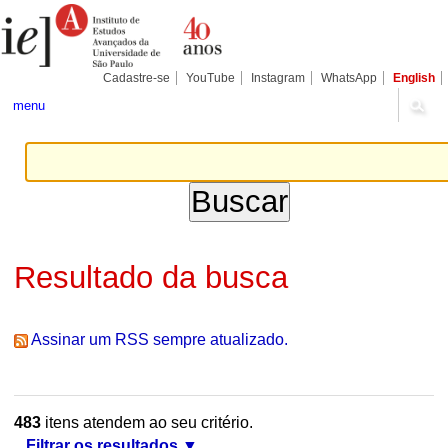
Ir
Ferramentas
Seções
para
Pessoais
o
conteúdo.
|
Cadastre-se
YouTube
Instagram
WhatsApp
English
Ir
para
menu
a
navegação
Resultado da busca
Assinar um RSS sempre atualizado.
483
itens atendem ao seu critério.
Filtrar os resultados