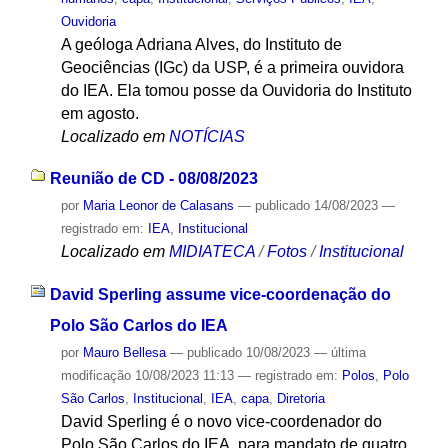
Ouvidoria
A geóloga Adriana Alves, do Instituto de
Geociências (IGc) da USP, é a primeira ouvidora
do IEA. Ela tomou posse da Ouvidoria do Instituto
em agosto.
Localizado em
NOTÍCIAS
Reunião de CD - 08/08/2023
por
Maria Leonor de Calasans
—
publicado
14/08/2023
—
registrado em:
IEA
,
Institucional
Localizado em
MIDIATECA
/
Fotos
/
Institucional
David Sperling assume vice-coordenação do
Polo São Carlos do IEA
por
Mauro Bellesa
—
publicado
10/08/2023
—
última
modificação
10/08/2023 11:13
— registrado em:
Polos
,
Polo
São Carlos
,
Institucional
,
IEA
,
capa
,
Diretoria
David Sperling é o novo vice-coordenador do
Polo São Carlos do IEA, para mandato de quatro