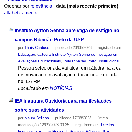
Ordenar por
relevância
·
data (mais recente primeiro)
·
alfabeticamente
Instituto Ayrton Senna abre vaga de estágio no
campus Ribeirão Preto da USP
por
Thais Cardoso
—
publicado
23/08/2023
— registrado em:
Educação
,
Cátedra Instituto Ayrton Senna de Inovação em
Avaliações Educacionais
,
Polo Ribeirão Preto
,
Institucional
Pessoa selecionada vai atuar em cátedra na área
de inovação em avaliação educacional sediada
no IEA-RP
Localizado em
NOTÍCIAS
IEA inaugura Ouvidoria para manifestações
sobre suas atividades
por
Mauro Bellesa
—
publicado
17/08/2023
—
última
modificação
12/09/2023 09:35
— registrado em:
Direitos
humanos
,
capa
,
Institucional
,
Serviços Públicos
,
IEA
,