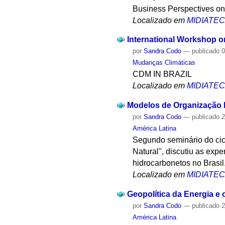
Business Perspectives on
Localizado em
MIDIATE
International Workshop o
por
Sandra Codo
—
publicado
0
Mudanças Climáticas
CDM IN BRAZIL
Localizado em
MIDIATE
Modelos de Organização I
por
Sandra Codo
—
publicado
2
América Latina
Segundo seminário do cic
Natural", discutiu as expe
hidrocarbonetos no Brasil
Localizado em
MIDIATE
Geopolítica da Energia e 
por
Sandra Codo
—
publicado
2
América Latina