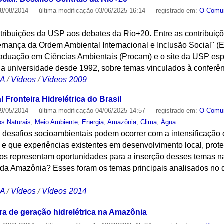
8/08/2014
—
última modificação
03/06/2025 16:14
— registrado em:
O Com
tribuições da USP aos debates da Rio+20. Entre as contribuiç
ernança da Ordem Ambiental Internacional e Inclusão Social" (
duação em Ciências Ambientais (Procam) e o site da USP esp
na universidade desde 1992, sobre temas vinculados à conferê
CA
/
Vídeos
/
Vídeos 2009
 Fronteira Hidrelétrica do Brasil
9/05/2014
—
última modificação
04/06/2025 14:57
— registrado em:
O Com
s Naturais
,
Meio Ambiente
,
Energia
,
Amazônia
,
Clima
,
Água
e desafios socioambientais podem ocorrer com a intensificação
 e que experiências existentes em desenvolvimento local, prot
mos representam oportunidades para a inserção desses temas n
o da Amazônia? Esses foram os temas principais analisados no 
CA
/
Vídeos
/
Vídeos 2014
ra de geração hidrelétrica na Amazônia