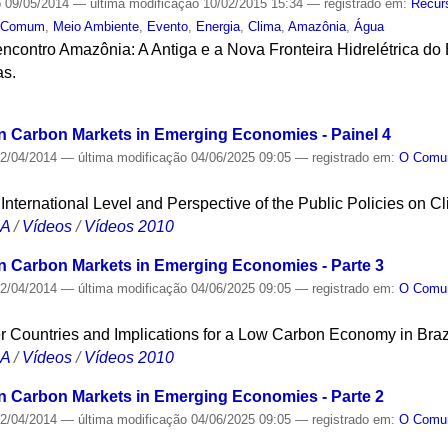
o
09/05/2014
—
última modificação
10/02/2015 15:34
— registrado em:
Recur
 Comum
,
Meio Ambiente
,
Evento
,
Energia
,
Clima
,
Amazônia
,
Água
ncontro Amazônia: A Antiga e a Nova Fronteira Hidrelétrica do B
as.
S
n Carbon Markets in Emerging Economies - Painel 4
2/04/2014
—
última modificação
04/06/2025 09:05
— registrado em:
O Com
International Level and Perspective of the Public Policies on C
CA
/
Vídeos
/
Vídeos 2010
n Carbon Markets in Emerging Economies - Parte 3
2/04/2014
—
última modificação
04/06/2025 09:05
— registrado em:
O Com
 Countries and Implications for a Low Carbon Economy in Braz
CA
/
Vídeos
/
Vídeos 2010
n Carbon Markets in Emerging Economies - Parte 2
2/04/2014
—
última modificação
04/06/2025 09:05
— registrado em:
O Com