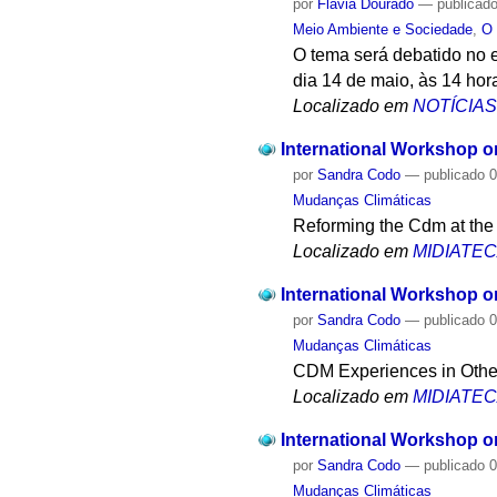
por
Flávia Dourado
—
publicad
Meio Ambiente e Sociedade
,
O
O tema será debatido no e
dia 14 de maio, às 14 hor
Localizado em
NOTÍCIA
International Workshop o
por
Sandra Codo
—
publicado
0
Mudanças Climáticas
Reforming the Cdm at the 
Localizado em
MIDIATE
International Workshop o
por
Sandra Codo
—
publicado
0
Mudanças Climáticas
CDM Experiences in Other
Localizado em
MIDIATE
International Workshop o
por
Sandra Codo
—
publicado
0
Mudanças Climáticas