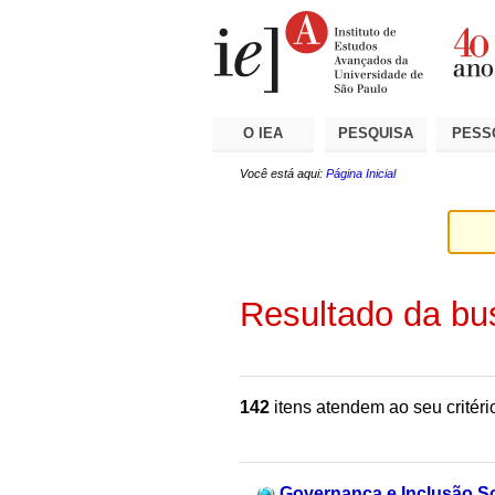
Ir
Ferramentas
Seções
para
Pessoais
o
conteúdo.
|
Ir
para
a
O IEA
PESQUISA
PESS
navegação
Você está aqui:
Página Inicial
Resultado da bu
142
itens atendem ao seu critéri
Governança e Inclusão So