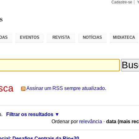
Cadastre-se
Busca
Busca
Avançad
OAS
EVENTOS
REVISTA
NOTÍCIAS
MIDIATECA
sca
Assinar um RSS sempre atualizado.
o.
Filtrar os resultados
Ordenar por
relevância
·
data (mais rec
cial: Desafios Centrais da Rio+20