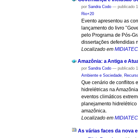
por
Sandra Codo
—
publicado
1
Rio+20
Evento apresentou as con
lançamento do livro "Gov
pelo Programa de Pós-Gra
dissertações defendidas 
Localizado em
MIDIATE
Amazônia: a Antiga e Atual
por
Sandra Codo
—
publicado
1
Ambiente e Sociedade
,
Recurso
Que cenário de conflitos 
hidrelétricas na Amazônia
eventos climáticos extre
planejamento hidrelétric
amazônica.
Localizado em
MIDIATE
As várias faces da nova e