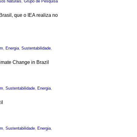
sos Naturais
,
Grupo de Pesquisa
rasil, que o IEA realiza no
um
,
Energia
,
Sustentabilidade
,
limate Change in Brazil
um
,
Sustentabilidade
,
Energia
,
il
um
,
Sustentabilidade
,
Energia
,