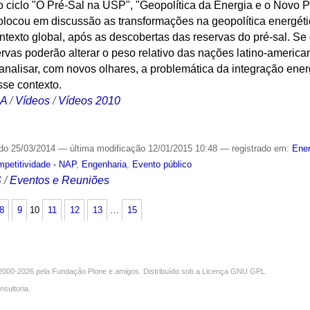
o ciclo "O Pré-Sal na USP", "Geopolítica da Energia e o Novo P
locou em discussão as transformações na geopolítica energétic
ntexto global, após as descobertas das reservas do pré-sal. Se
ervas poderão alterar o peso relativo das nações latino-americ
a analisar, com novos olhares, a problemática da integração ene
sse contexto.
CA
/
Vídeos
/
Vídeos 2010
ado
25/03/2014
—
última modificação
12/01/2015 10:48
— registrado em:
Ener
mpetitividade - NAP
,
Engenharia
,
Evento público
S
/
Eventos e Reuniões
8
9
10
11
12
13
…
15
000-2026 pela
Fundação Plone
e amigos. Distribuído sob a
Licença GNU GPL
.
nsultoria
.