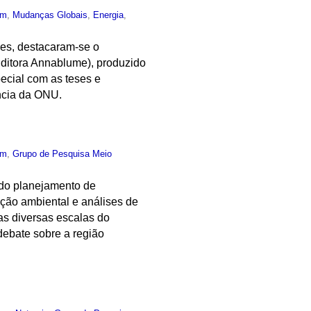
um
,
Mudanças Globais
,
Energia
,
ões, destacaram-se o
Editora Annablume), produzido
ecial com as teses e
ncia da ONU.
um
,
Grupo de Pesquisa Meio
 do planejamento de
eção ambiental e análises de
as diversas escalas do
debate sobre a região