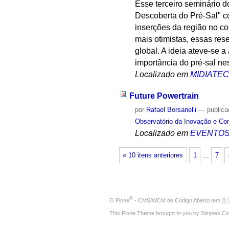
Esse terceiro seminário d
Descoberta do Pré-Sal" co
inserções da região no co
mais otimistas, essas res
global. A ideia ateve-se 
importância do pré-sal ne
Localizado em
MIDIATE
Future Powertrain
por
Rafael Borsanelli
—
public
Observatório da Inovação e Co
Localizado em
EVENTO
« 10 itens anteriores
1
…
7
®
O
Plone
- CMS/WCM de Código Aberto
tem
©
2
This Plone Theme brought to you by
Simples Co