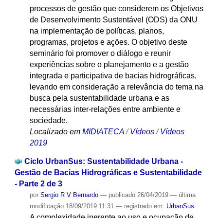
processos de gestão que considerem os Objetivos
de Desenvolvimento Sustentável (ODS) da ONU
na implementação de políticas, planos,
programas, projetos e ações. O objetivo deste
seminário foi promover o diálogo e reunir
experiências sobre o planejamento e a gestão
integrada e participativa de bacias hidrográficas,
levando em consideração a relevância do tema na
busca pela sustentabilidade urbana e as
necessárias inter-relações entre ambiente e
sociedade.
Localizado em
MIDIATECA
/
Vídeos
/
Vídeos
2019
Ciclo UrbanSus: Sustentabilidade Urbana -
Gestão de Bacias Hidrográficas e Sustentabilidade
- Parte 2 de 3
por
Sergio R V Bernardo
—
publicado
26/04/2019
—
última
modificação
18/09/2019 11:31
— registrado em:
UrbanSus
A complexidade inerente ao uso e ocupação de