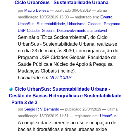
Ciclo UrbanSus - Sustentabilidade Urbana
por
Mauro Bellesa
—
publicado
30/04/2019
—
última
modificação
10/05/2019 13:00
— registrado em:
Evento
,
UrbanSus
,
Sustentabilidade
,
Urbanismo
,
Cidades
,
Programa
USP Cidades Globais
,
Desenvolvimento sustentável
Seminário "Ética Socioambiental", do Ciclo
UrbanSus - Sustentabilidade Urbana, realiza-se
no dia 23 de maio, às 8h30, com organização do
Programa USP Cidades Globais, Faculdade de
Saúde Pública e Núcleo de Apoio à Pesquisa
Mudanças Globais (Incline).
Localizado em
NOTÍCIAS
Ciclo UrbanSus: Sustentabilidade Urbana -
Gestão de Bacias Hidrográficas e Sustentabilidade
- Parte 3 de 3
por
Sergio R V Bernardo
—
publicado
26/04/2019
—
última
modificação
18/09/2019 11:31
— registrado em:
UrbanSus
A complexidade inerente ao uso e ocupação de
bacias hidrográficas e áreas urbanas exige