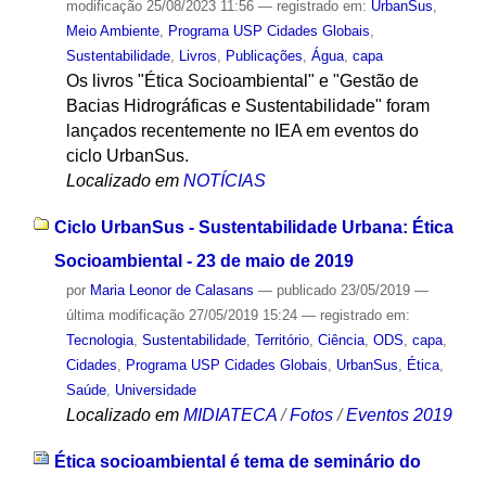
modificação
25/08/2023 11:56
— registrado em:
UrbanSus
,
Meio Ambiente
,
Programa USP Cidades Globais
,
Sustentabilidade
,
Livros
,
Publicações
,
Água
,
capa
Os livros "Ética Socioambiental" e "Gestão de
Bacias Hidrográficas e Sustentabilidade" foram
lançados recentemente no IEA em eventos do
ciclo UrbanSus.
Localizado em
NOTÍCIAS
Ciclo UrbanSus - Sustentabilidade Urbana: Ética
Socioambiental - 23 de maio de 2019
por
Maria Leonor de Calasans
—
publicado
23/05/2019
—
última modificação
27/05/2019 15:24
— registrado em:
Tecnologia
,
Sustentabilidade
,
Território
,
Ciência
,
ODS
,
capa
,
Cidades
,
Programa USP Cidades Globais
,
UrbanSus
,
Ética
,
Saúde
,
Universidade
Localizado em
MIDIATECA
/
Fotos
/
Eventos 2019
Ética socioambiental é tema de seminário do