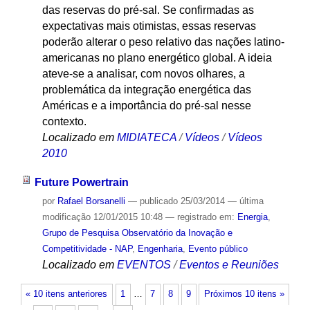
das reservas do pré-sal. Se confirmadas as
expectativas mais otimistas, essas reservas
poderão alterar o peso relativo das nações latino-
americanas no plano energético global. A ideia
ateve-se a analisar, com novos olhares, a
problemática da integração energética das
Américas e a importância do pré-sal nesse
contexto.
Localizado em
MIDIATECA
/
Vídeos
/
Vídeos
2010
Future Powertrain
por
Rafael Borsanelli
—
publicado
25/03/2014
—
última
modificação
12/01/2015 10:48
— registrado em:
Energia
,
Grupo de Pesquisa Observatório da Inovação e
Competitividade - NAP
,
Engenharia
,
Evento público
Localizado em
EVENTOS
/
Eventos e Reuniões
« 10 itens anteriores
1
…
7
8
9
Próximos 10 itens »