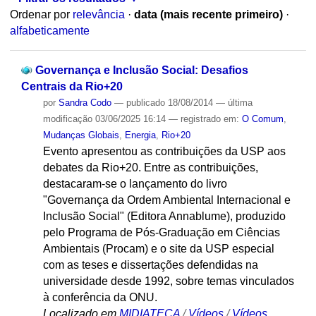
Ordenar por
relevância
·
data (mais recente primeiro)
·
alfabeticamente
Governança e Inclusão Social: Desafios
Centrais da Rio+20
por
Sandra Codo
—
publicado
18/08/2014
—
última
modificação
03/06/2025 16:14
— registrado em:
O Comum
,
Mudanças Globais
,
Energia
,
Rio+20
Evento apresentou as contribuições da USP aos
debates da Rio+20. Entre as contribuições,
destacaram-se o lançamento do livro
"Governança da Ordem Ambiental Internacional e
Inclusão Social" (Editora Annablume), produzido
pelo Programa de Pós-Graduação em Ciências
Ambientais (Procam) e o site da USP especial
com as teses e dissertações defendidas na
universidade desde 1992, sobre temas vinculados
à conferência da ONU.
Localizado em
MIDIATECA
/
Vídeos
/
Vídeos