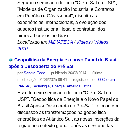
Segundo seminário do ciclo "O Pré-Sal na USP",
"Modelos de Organização Industrial e Contratos
em Petróleo e Gás Natural", discutiu as
experiências internacionais, a evolução dos
quadros institucional, legal e contratual dos
hidrocarbonetos no Brasil.
Localizado em
MIDIATECA
/
Vídeos
/
Vídeos
2010
Geopolítica da Energia e o novo Papel do Brasil
após a Descoberta do Pré-Sal
por
Sandra Codo
—
publicado
26/03/2014
—
última
modificação
04/06/2025 08:41
— registrado em:
O Comum
,
Pré-Sal
,
Tecnologia
,
Energia
,
América Latina
Esse terceiro seminário do ciclo "O Pré-Sal na
USP", "Geopolítica da Energia e o Novo Papel do
Brasil Após a Descoberta do Pré-Sal" colocou em
discussão as transformações na geopolítica
energética do Atlântico Sul, as novas inserções da
região no contexto global, após as descobertas