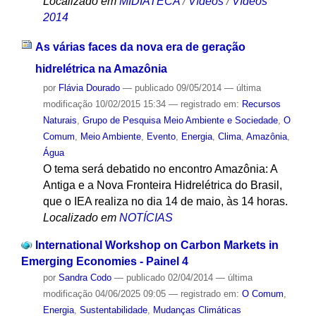
Localizado em
MIDIATECA
/
Vídeos
/
Vídeos
2014
As várias faces da nova era de geração
hidrelétrica na Amazônia
por
Flávia Dourado
—
publicado
09/05/2014
—
última
modificação
10/02/2015 15:34
— registrado em:
Recursos
Naturais
,
Grupo de Pesquisa Meio Ambiente e Sociedade
,
O
Comum
,
Meio Ambiente
,
Evento
,
Energia
,
Clima
,
Amazônia
,
Água
O tema será debatido no encontro Amazônia: A
Antiga e a Nova Fronteira Hidrelétrica do Brasil,
que o IEA realiza no dia 14 de maio, às 14 horas.
Localizado em
NOTÍCIAS
International Workshop on Carbon Markets in
Emerging Economies - Painel 4
por
Sandra Codo
—
publicado
02/04/2014
—
última
modificação
04/06/2025 09:05
— registrado em:
O Comum
,
Energia
,
Sustentabilidade
,
Mudanças Climáticas