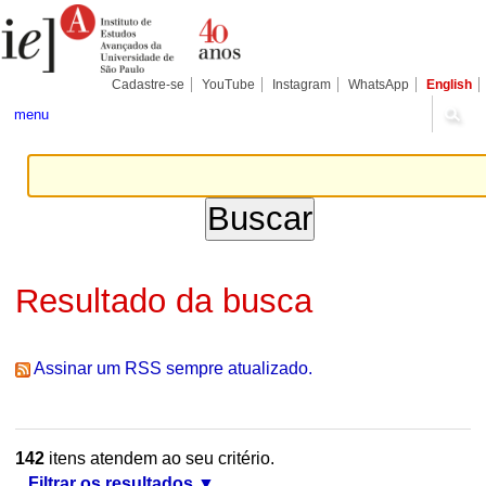
Ir
Ferramentas
Seções
para
Pessoais
o
conteúdo.
|
Cadastre-se
YouTube
Instagram
WhatsApp
English
Ir
para
menu
a
navegação
Resultado da busca
Assinar um RSS sempre atualizado.
142
itens atendem ao seu critério.
Filtrar os resultados