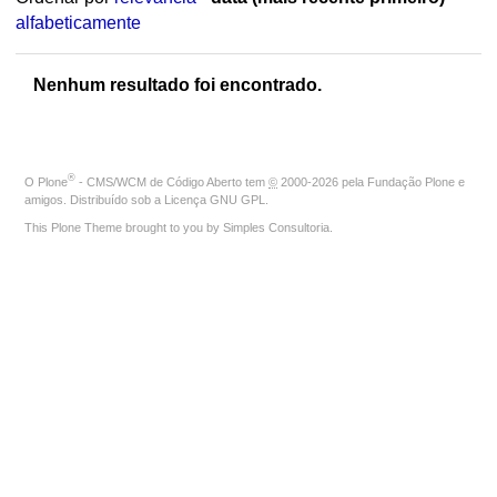
alfabeticamente
Nenhum resultado foi encontrado.
®
O
Plone
- CMS/WCM de Código Aberto
tem
©
2000-2026 pela
Fundação Plone
e
amigos. Distribuído sob a
Licença GNU GPL
.
This Plone Theme brought to you by
Simples Consultoria
.