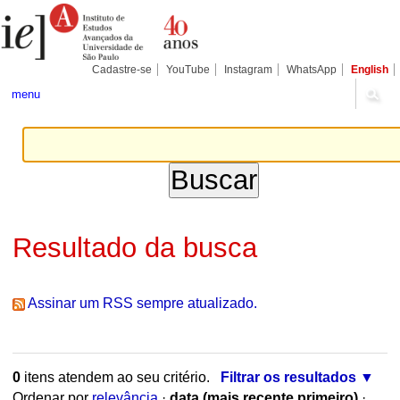
Ir
Ferramentas
para
Pessoais
o
conteúdo.
|
Cadastre-se
YouTube
Instagram
WhatsApp
English
Ir
para
menu
a
navegação
Resultado da busca
Assinar um RSS sempre atualizado.
0
itens atendem ao seu critério.
Filtrar os resultados
Ordenar por
relevância
·
data (mais recente primeiro)
·