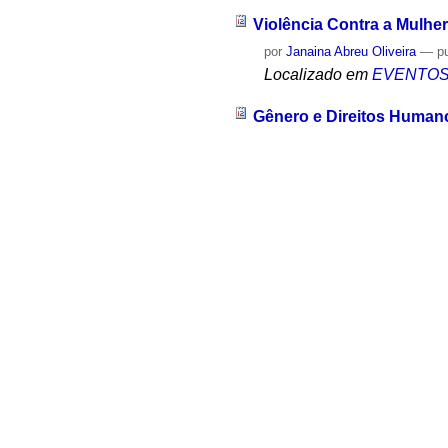
Violência Contra a Mulher
por
Janaina Abreu Oliveira
—
p
Localizado em
EVENTO
Gênero e Direitos Human
por
Janaina Abreu Oliveira
—
p
Localizado em
EVENTO
Direitos Humanos, Desig
por
Janaina Abreu Oliveira
—
p
Localizado em
EVENTO
Desigualdade e Direitos
por
Janaina Abreu Oliveira
—
p
Localizado em
EVENTO
Proteção dos Direitos Am
por
Janaina Abreu Oliveira
—
p
Localizado em
EVENTO