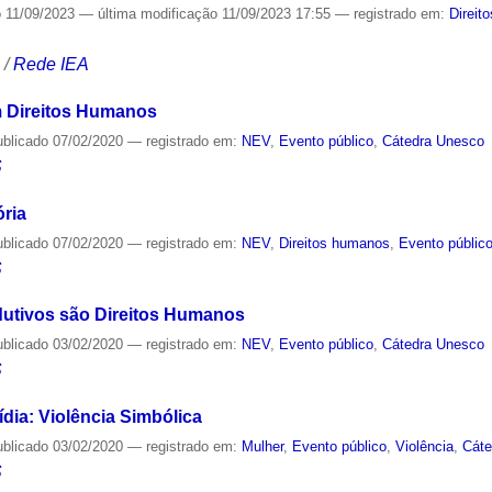
o
11/09/2023
—
última modificação
11/09/2023 17:55
— registrado em:
Direit
S
/
Rede IEA
m Direitos Humanos
ublicado
07/02/2020
— registrado em:
NEV
,
Evento público
,
Cátedra Unesco
S
ria
ublicado
07/02/2020
— registrado em:
NEV
,
Direitos humanos
,
Evento públic
S
dutivos são Direitos Humanos
ublicado
03/02/2020
— registrado em:
NEV
,
Evento público
,
Cátedra Unesco
S
dia: Violência Simbólica
ublicado
03/02/2020
— registrado em:
Mulher
,
Evento público
,
Violência
,
Cáte
S