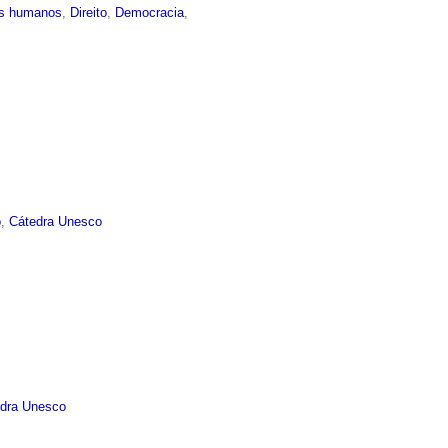
os humanos
,
Direito
,
Democracia
,
o
,
Cátedra Unesco
dra Unesco