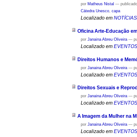
por
Matheus Nistal
—
publicad
Cátedra Unesco
,
capa
Localizado em
NOTÍCIA
Oficina Arte-Educação e
por
Janaina Abreu Oliveira
—
p
Localizado em
EVENTO
Direitos Humanos e Memó
por
Janaina Abreu Oliveira
—
p
Localizado em
EVENTO
Direitos Sexuais e Repro
por
Janaina Abreu Oliveira
—
p
Localizado em
EVENTO
A Imagem da Mulher na Mí
por
Janaina Abreu Oliveira
—
p
Localizado em
EVENTO