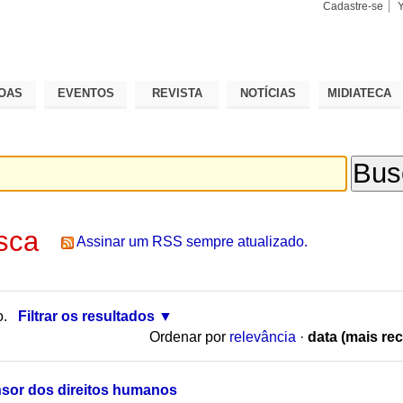
Cadastre-se
Busca
Busca
Avançad
OAS
EVENTOS
REVISTA
NOTÍCIAS
MIDIATECA
sca
Assinar um RSS sempre atualizado.
o.
Filtrar os resultados
Ordenar por
relevância
·
data (mais rec
nsor dos direitos humanos