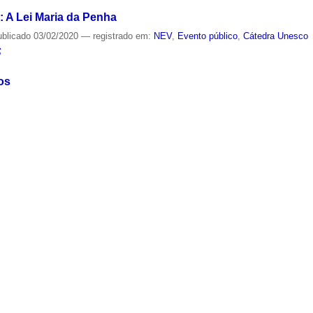
: A Lei Maria da Penha
ublicado
03/02/2020
— registrado em:
NEV
,
Evento público
,
Cátedra Unesco
S
os
ublicado
03/02/2020
— registrado em:
NEV
,
Evento público
,
Cátedra Unesco
S
ualdade e Educação
ublicado
31/01/2020
— registrado em:
Educação
,
Direitos humanos
,
Evento p
S
 Humanos
ublicado
31/01/2020
— registrado em:
NEV
,
Desigualdade
,
Evento público
,
Cá
S
bientais
ublicado
30/01/2020
— registrado em:
NEV
,
Evento público
,
Cátedra Unesco
S