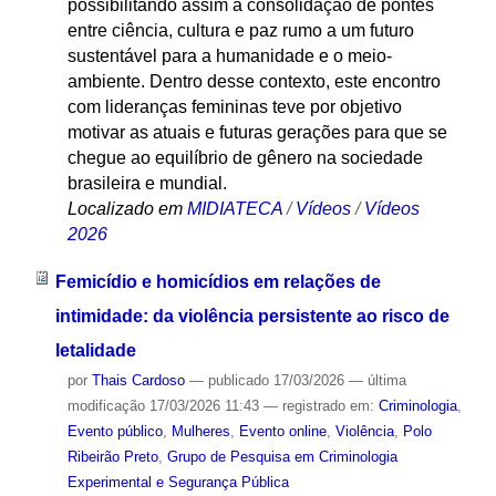
possibilitando assim a consolidação de pontes
entre ciência, cultura e paz rumo a um futuro
sustentável para a humanidade e o meio-
ambiente. Dentro desse contexto, este encontro
com lideranças femininas teve por objetivo
motivar as atuais e futuras gerações para que se
chegue ao equilíbrio de gênero na sociedade
brasileira e mundial.
Localizado em
MIDIATECA
/
Vídeos
/
Vídeos
2026
Femicídio e homicídios em relações de
intimidade: da violência persistente ao risco de
letalidade
por
Thais Cardoso
—
publicado
17/03/2026
—
última
modificação
17/03/2026 11:43
— registrado em:
Criminologia
,
Evento público
,
Mulheres
,
Evento online
,
Violência
,
Polo
Ribeirão Preto
,
Grupo de Pesquisa em Criminologia
Experimental e Segurança Pública