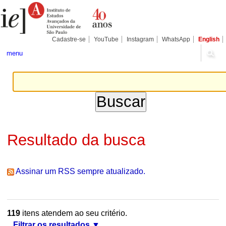
Ir
Ferramentas
Seções
para
Pessoais
o
conteúdo.
|
Cadastre-se
YouTube
Instagram
WhatsApp
English
Ir
para
menu
a
navegação
Resultado da busca
Assinar um RSS sempre atualizado.
119
itens atendem ao seu critério.
Filtrar os resultados