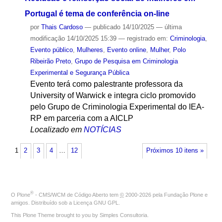
Portugal é tema de conferência on-line
por
Thais Cardoso
—
publicado
14/10/2025
—
última
modificação
14/10/2025 15:39
— registrado em:
Criminologia
,
Evento público
,
Mulheres
,
Evento online
,
Mulher
,
Polo
Ribeirão Preto
,
Grupo de Pesquisa em Criminologia
Experimental e Segurança Pública
Evento terá como palestrante professora da
University of Warwick e integra ciclo promovido
pelo Grupo de Criminologia Experimental do IEA-
RP em parceria com a AICLP
Localizado em
NOTÍCIAS
1
2
3
4
…
12
Próximos 10 itens »
®
O
Plone
- CMS/WCM de Código Aberto
tem
©
2000-2026 pela
Fundação Plone
e
amigos. Distribuído sob a
Licença GNU GPL
.
This Plone Theme brought to you by
Simples Consultoria
.