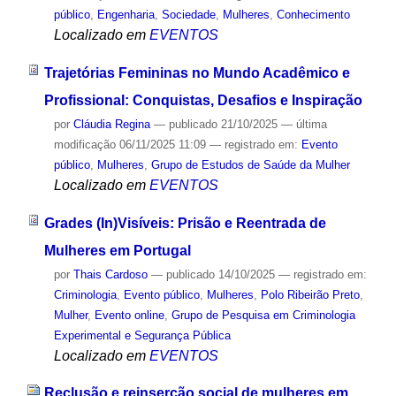
público
,
Engenharia
,
Sociedade
,
Mulheres
,
Conhecimento
Localizado em
EVENTOS
Trajetórias Femininas no Mundo Acadêmico e
Profissional: Conquistas, Desafios e Inspiração
por
Cláudia Regina
—
publicado
21/10/2025
—
última
modificação
06/11/2025 11:09
— registrado em:
Evento
público
,
Mulheres
,
Grupo de Estudos de Saúde da Mulher
Localizado em
EVENTOS
Grades (In)Visíveis: Prisão e Reentrada de
Mulheres em Portugal
por
Thais Cardoso
—
publicado
14/10/2025
— registrado em:
Criminologia
,
Evento público
,
Mulheres
,
Polo Ribeirão Preto
,
Mulher
,
Evento online
,
Grupo de Pesquisa em Criminologia
Experimental e Segurança Pública
Localizado em
EVENTOS
Reclusão e reinserção social de mulheres em