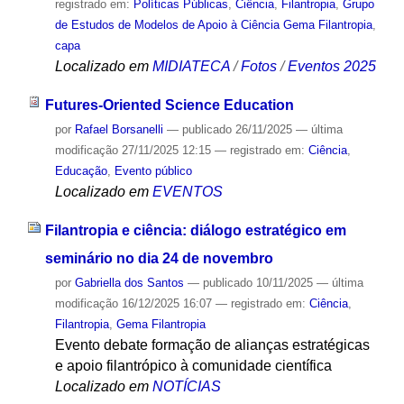
registrado em:
Políticas Públicas
,
Ciência
,
Filantropia
,
Grupo
de Estudos de Modelos de Apoio à Ciência Gema Filantropia
,
capa
Localizado em
MIDIATECA
/
Fotos
/
Eventos 2025
Futures-Oriented Science Education
por
Rafael Borsanelli
—
publicado
26/11/2025
—
última
modificação
27/11/2025 12:15
— registrado em:
Ciência
,
Educação
,
Evento público
Localizado em
EVENTOS
Filantropia e ciência: diálogo estratégico em
seminário no dia 24 de novembro
por
Gabriella dos Santos
—
publicado
10/11/2025
—
última
modificação
16/12/2025 16:07
— registrado em:
Ciência
,
Filantropia
,
Gema Filantropia
Evento debate formação de alianças estratégicas
e apoio filantrópico à comunidade científica
Localizado em
NOTÍCIAS