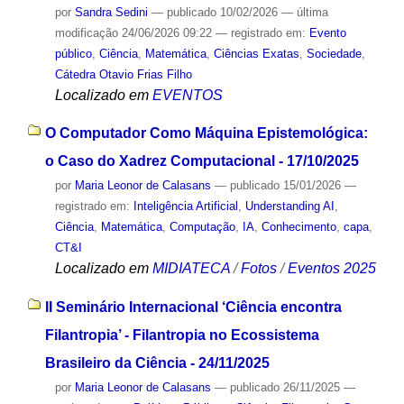
por
Sandra Sedini
—
publicado
10/02/2026
—
última
modificação
24/06/2026 09:22
— registrado em:
Evento
público
,
Ciência
,
Matemática
,
Ciências Exatas
,
Sociedade
,
Cátedra Otavio Frias Filho
Localizado em
EVENTOS
O Computador Como Máquina Epistemológica:
o Caso do Xadrez Computacional - 17/10/2025
por
Maria Leonor de Calasans
—
publicado
15/01/2026
—
registrado em:
Inteligência Artificial
,
Understanding AI
,
Ciência
,
Matemática
,
Computação
,
IA
,
Conhecimento
,
capa
,
CT&I
Localizado em
MIDIATECA
/
Fotos
/
Eventos 2025
II Seminário Internacional ‘Ciência encontra
Filantropia’ - Filantropia no Ecossistema
Brasileiro da Ciência - 24/11/2025
por
Maria Leonor de Calasans
—
publicado
26/11/2025
—