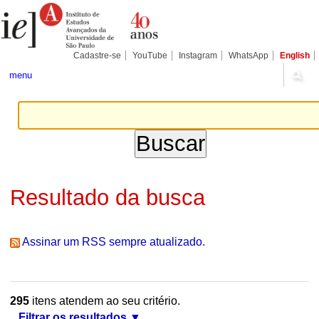
Ir
Ferramentas
Seções
para
Pessoais
o
conteúdo.
|
Cadastre-se
YouTube
Instagram
WhatsApp
English
Ir
para
menu
a
navegação
Resultado da busca
Assinar um RSS sempre atualizado.
295
itens atendem ao seu critério.
Filtrar os resultados