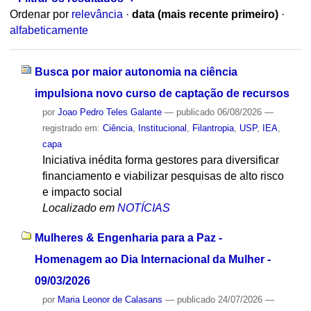
Ordenar por
relevância
·
data (mais recente primeiro)
·
alfabeticamente
Busca por maior autonomia na ciência
impulsiona novo curso de captação de recursos
por
Joao Pedro Teles Galante
—
publicado
06/08/2026
—
registrado em:
Ciência
,
Institucional
,
Filantropia
,
USP
,
IEA
,
capa
Iniciativa inédita forma gestores para diversificar
financiamento e viabilizar pesquisas de alto risco
e impacto social
Localizado em
NOTÍCIAS
Mulheres & Engenharia para a Paz -
Homenagem ao Dia Internacional da Mulher -
09/03/2026
por
Maria Leonor de Calasans
—
publicado
24/07/2026
—