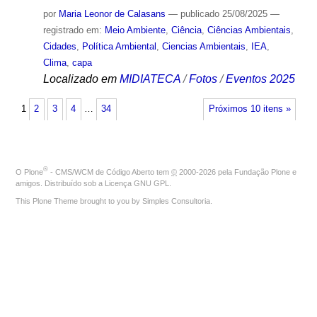
por
Maria Leonor de Calasans
—
publicado
25/08/2025
—
registrado em:
Meio Ambiente
,
Ciência
,
Ciências Ambientais
,
Cidades
,
Política Ambiental
,
Ciencias Ambientais
,
IEA
,
Clima
,
capa
Localizado em
MIDIATECA
/
Fotos
/
Eventos 2025
1
2
3
4
…
34
Próximos 10 itens »
®
O
Plone
- CMS/WCM de Código Aberto
tem
©
2000-2026 pela
Fundação Plone
e
amigos. Distribuído sob a
Licença GNU GPL
.
This Plone Theme brought to you by
Simples Consultoria
.