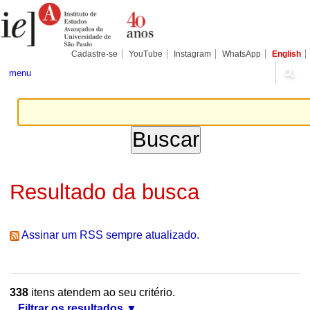
Ir
Ferramentas
Seções
para
Pessoais
o
conteúdo.
|
Cadastre-se
YouTube
Instagram
WhatsApp
English
Ir
para
menu
a
navegação
Resultado da busca
Assinar um RSS sempre atualizado.
338
itens atendem ao seu critério.
Filtrar os resultados