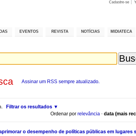
Cadastre-se
Busca
Busca
Avançad
OAS
EVENTOS
REVISTA
NOTÍCIAS
MIDIATECA
sca
Assinar um RSS sempre atualizado.
o.
Filtrar os resultados
Ordenar por
relevância
·
data (mais rec
primorar o desempenho de políticas públicas em lugares 