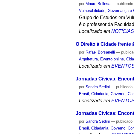
por
Mauro Bellesa
—
publicado
Vulnerabilidade, Governança e 
Grupo de Estudos em Vuln
é o professor da Faculdad
Localizado em
NOTÍCIA
O Direito à Cidade frente
por
Rafael Borsanelli
—
public
Arquitetura
,
Evento online
,
Cida
Localizado em
EVENTO
Jornadas Cívicas: Encont
por
Sandra Sedini
—
publicado
Brasil
,
Cidadania
,
Governo
,
Co
Localizado em
EVENTO
Jornadas Cívicas: Encontr
por
Sandra Sedini
—
publicado
Brasil
,
Cidadania
,
Governo
,
Co