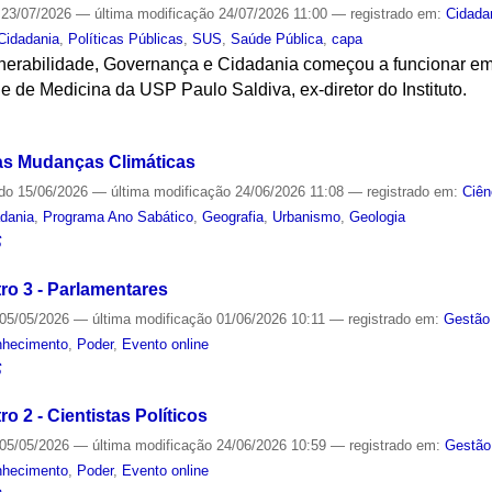
23/07/2026
—
última modificação
24/07/2026 11:00
— registrado em:
Cidada
Cidadania
,
Políticas Públicas
,
SUS
,
Saúde Pública
,
capa
erabilidade, Governança e Cidadania começou a funcionar em
e de Medicina da USP Paulo Saldiva, ex-diretor do Instituto.
S
 às Mudanças Climáticas
ado
15/06/2026
—
última modificação
24/06/2026 11:08
— registrado em:
Ciên
dania
,
Programa Ano Sabático
,
Geografia
,
Urbanismo
,
Geologia
S
ro 3 - Parlamentares
05/05/2026
—
última modificação
01/06/2026 10:11
— registrado em:
Gestão 
nhecimento
,
Poder
,
Evento online
S
o 2 - Cientistas Políticos
05/05/2026
—
última modificação
24/06/2026 10:59
— registrado em:
Gestão
nhecimento
,
Poder
,
Evento online