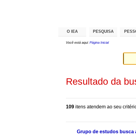
Ir
Ferramentas
Seções
para
Pessoais
o
conteúdo.
|
Ir
para
O IEA
PESQUISA
PESS
a
navegação
Você está aqui:
Página Inicial
Resultado da bu
109
itens atendem ao seu critéri
Grupo de estudos busca a