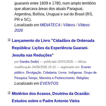
guaranis entre 1609 e 1780, num amplo território
que abarcava áreas dos atuais Paraguai,
Argentina, Bolívia, Uruguai e sul do Brasil (RS,
PR e SC).
Localizado em
MIDIATECA
/
Vídeos
/
Vídeos
2026
Lançamento do Livro "Cidadãos de Ordenada
República: Lições da Experiência Guarani-
Jesuíta nas Reduções"
por
Sandra Sedini
—
publicado
20/01/2026
—
última
modificação
24/06/2026 10:10
— registrado em:
Evento
público
,
Divulgação
,
Cidadania
,
Livros
,
Indígenas
,
Grupo de
Pesquisa Tempo, Memória e Pertencimento
,
Religiões
Localizado em
EVENTOS
Mistérios dos Acasos, Doutrina da Ocasião:
Estudos sobre o Padre Antonio Vieira