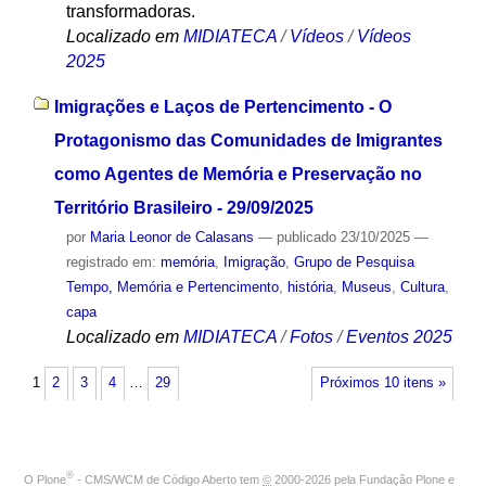
transformadoras.
Localizado em
MIDIATECA
/
Vídeos
/
Vídeos
2025
Imigrações e Laços de Pertencimento - O
Protagonismo das Comunidades de Imigrantes
como Agentes de Memória e Preservação no
Território Brasileiro - 29/09/2025
por
Maria Leonor de Calasans
—
publicado
23/10/2025
—
registrado em:
memória
,
Imigração
,
Grupo de Pesquisa
Tempo, Memória e Pertencimento
,
história
,
Museus
,
Cultura
,
capa
Localizado em
MIDIATECA
/
Fotos
/
Eventos 2025
1
2
3
4
…
29
Próximos 10 itens »
®
O
Plone
- CMS/WCM de Código Aberto
tem
©
2000-2026 pela
Fundação Plone
e