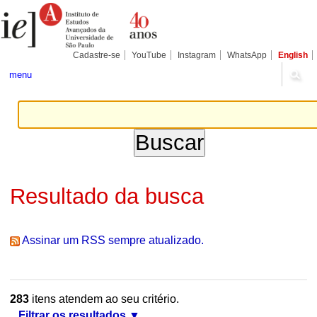
Ir
Ferramentas
Seções
para
Pessoais
o
conteúdo.
|
Cadastre-se
YouTube
Instagram
WhatsApp
English
Ir
para
menu
a
navegação
Resultado da busca
Assinar um RSS sempre atualizado.
283
itens atendem ao seu critério.
Filtrar os resultados