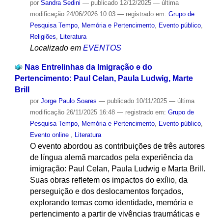
por
Sandra Sedini
—
publicado
12/12/2025
—
última
modificação
24/06/2026 10:03
— registrado em:
Grupo de
Pesquisa Tempo, Memória e Pertencimento
,
Evento público
,
Religiões
,
Literatura
Localizado em
EVENTOS
Nas Entrelinhas da Imigração e do
Pertencimento: Paul Celan, Paula Ludwig, Marte
Brill
por
Jorge Paulo Soares
—
publicado
10/11/2025
—
última
modificação
26/11/2025 16:48
— registrado em:
Grupo de
Pesquisa Tempo, Memória e Pertencimento
,
Evento público
,
Evento online
,
Literatura
O evento abordou as contribuições de três autores
de língua alemã marcados pela experiência da
imigração: Paul Celan, Paula Ludwig e Marta Brill.
Suas obras refletem os impactos do exílio, da
perseguição e dos deslocamentos forçados,
explorando temas como identidade, memória e
pertencimento a partir de vivências traumáticas e