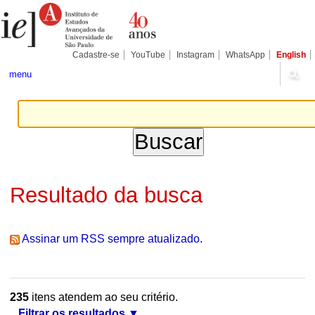
Ir
Ferramentas
Seções
para
Pessoais
o
conteúdo.
|
Cadastre-se
YouTube
Instagram
WhatsApp
English
Ir
para
menu
a
navegação
Resultado da busca
Assinar um RSS sempre atualizado.
235
itens atendem ao seu critério.
Filtrar os resultados