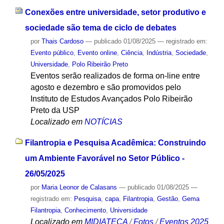
Conexões entre universidade, setor produtivo e
sociedade são tema de ciclo de debates
por
Thais Cardoso
—
publicado
01/08/2025
— registrado em:
Evento público
,
Evento online
,
Ciência
,
Indústria
,
Sociedade
,
Universidade
,
Polo Ribeirão Preto
Eventos serão realizados de forma on-line entre
agosto e dezembro e são promovidos pelo
Instituto de Estudos Avançados Polo Ribeirão
Preto da USP
Localizado em
NOTÍCIAS
Filantropia e Pesquisa Acadêmica: Construindo
um Ambiente Favorável no Setor Público -
26/05/2025
por
Maria Leonor de Calasans
—
publicado
01/08/2025
—
registrado em:
Pesquisa
,
capa
,
Filantropia
,
Gestão
,
Gema
Filantropia
,
Conhecimento
,
Universidade
Localizado em
MIDIATECA
/
Fotos
/
Eventos 2025