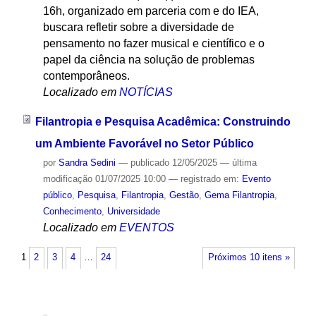
16h, organizado em parceria com e do IEA,
buscara refletir sobre a diversidade de
pensamento no fazer musical e científico e o
papel da ciência na solução de problemas
contemporâneos.
Localizado em
NOTÍCIAS
Filantropia e Pesquisa Acadêmica: Construindo
um Ambiente Favorável no Setor Público
por
Sandra Sedini
—
publicado
12/05/2025
—
última
modificação
01/07/2025 10:00
— registrado em:
Evento
público
,
Pesquisa
,
Filantropia
,
Gestão
,
Gema Filantropia
,
Conhecimento
,
Universidade
Localizado em
EVENTOS
1
2
3
4
…
24
Próximos 10 itens »