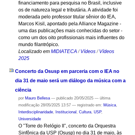
financiamento para pesquisa no Brasil, inclusive
os de natureza legal e tributária. A atividade foi
moderada pelo professor titular sênior do IEA,
Marcos Kisil, apontado pela Alliance Magazine -
uma das publicações mais conhecidas do setor -
como um dos oito profissionais mais influentes do
mundo filantrópico.
Localizado em
MIDIATECA
/
Vídeos
/
Vídeos
2025
Concerto da Osusp em parceria com o IEA no
dia 31 de maio será um diálogo da música com a
ciência
por
Mauro Bellesa
—
publicado
20/05/2025
—
última
modificação
28/05/2025 13:57
— registrado em:
Música
,
Interdisciplinaridade
,
Institucional
,
Cultura
,
USP
,
Universidade
O "Torre do Relógio II", concerto da Orquestra
Sinfônica da USP (Osusp) no dia 31 de maio, às