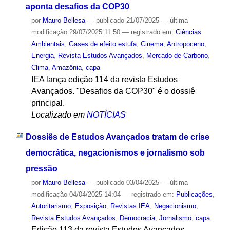
aponta desafios da COP30
por
Mauro Bellesa
—
publicado
21/07/2025
—
última
modificação
29/07/2025 11:50
— registrado em:
Ciências
Ambientais
,
Gases de efeito estufa
,
Cinema
,
Antropoceno
,
Energia
,
Revista Estudos Avançados
,
Mercado de Carbono
,
Clima
,
Amazônia
,
capa
IEA lança edição 114 da revista Estudos
Avançados. "Desafios da COP30" é o dossiê
principal.
Localizado em
NOTÍCIAS
Dossiês de Estudos Avançados tratam de crise
democrática, negacionismos e jornalismo sob
pressão
por
Mauro Bellesa
—
publicado
03/04/2025
—
última
modificação
04/04/2025 14:04
— registrado em:
Publicações
,
Autoritarismo
,
Exposição
,
Revistas IEA
,
Negacionismo
,
Revista Estudos Avançados
,
Democracia
,
Jornalismo
,
capa
Edição 113 da revista Estudos Avançados,