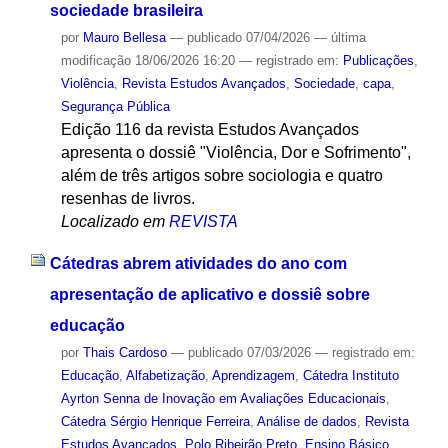
sociedade brasileira
por
Mauro Bellesa
—
publicado
07/04/2026
—
última
modificação
18/06/2026 16:20
— registrado em:
Publicações
,
Violência
,
Revista Estudos Avançados
,
Sociedade
,
capa
,
Segurança Pública
Edição 116 da revista Estudos Avançados
apresenta o dossiê "Violência, Dor e Sofrimento",
além de três artigos sobre sociologia e quatro
resenhas de livros.
Localizado em
REVISTA
Cátedras abrem atividades do ano com
apresentação de aplicativo e dossiê sobre
educação
por
Thais Cardoso
—
publicado
07/03/2026
— registrado em:
Educação
,
Alfabetização
,
Aprendizagem
,
Cátedra Instituto
Ayrton Senna de Inovação em Avaliações Educacionais
,
Cátedra Sérgio Henrique Ferreira
,
Análise de dados
,
Revista
Estudos Avançados
,
Polo Ribeirão Preto
,
Ensino Básico