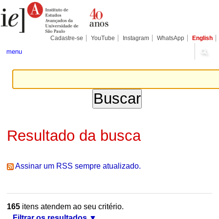
Ir
Ferramentas
Seções
para
Pessoais
o
conteúdo.
|
Cadastre-se
YouTube
Instagram
WhatsApp
English
Ir
para
menu
a
navegação
Resultado da busca
Assinar um RSS sempre atualizado.
165
itens atendem ao seu critério.
Filtrar os resultados