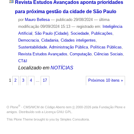
Revista Estudos Avançados aponta prioridades
para próxima gestão da cidade de São Paulo
por
Mauro Bellesa
—
publicado
29/08/2024
—
última
modificação
09/09/2024 15:13
— registrado em:
Inteligência
Artificial
,
São Paulo (Cidade)
,
Sociedade
,
Publicações
,
Democracia
,
Cidadania
,
Cidades inteligentes
,
Sustentabilidade
,
Administração Pública
,
Políticas Públicas
,
Revista Estudos Avançados
,
Computação
,
Ciências Sociais
,
CT&I
Localizado em
NOTÍCIAS
1
2
3
4
…
17
Próximos 10 itens »
®
O
Plone
- CMS/WCM de Código Aberto
tem
©
2000-2026 pela
Fundação Plone
e
amigos. Distribuído sob a
Licença GNU GPL
.
This Plone Theme brought to you by
Simples Consultoria
.