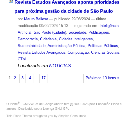
Revista Estudos Avançados aponta prioridades
para próxima gestão da cidade de São Paulo
por
Mauro Bellesa
—
publicado
29/08/2024
—
última
modificação
09/09/2024 15:13
— registrado em:
Inteligência
Artificial
,
São Paulo (Cidade)
,
Sociedade
,
Publicações
,
Democracia
,
Cidadania
,
Cidades inteligentes
,
Sustentabilidade
,
Administração Pública
,
Políticas Públicas
,
Revista Estudos Avançados
,
Computação
,
Ciências Sociais
,
CT&I
Localizado em
NOTÍCIAS
1
2
3
4
…
17
Próximos 10 itens »
®
O
Plone
- CMS/WCM de Código Aberto
tem
©
2000-2026 pela
Fundação Plone
e
amigos. Distribuído sob a
Licença GNU GPL
.
This Plone Theme brought to you by
Simples Consultoria
.