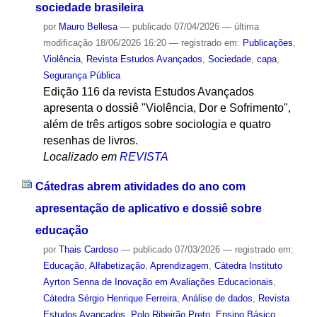
sociedade brasileira
por
Mauro Bellesa
—
publicado
07/04/2026
—
última
modificação
18/06/2026 16:20
— registrado em:
Publicações
,
Violência
,
Revista Estudos Avançados
,
Sociedade
,
capa
,
Segurança Pública
Edição 116 da revista Estudos Avançados
apresenta o dossiê "Violência, Dor e Sofrimento",
além de três artigos sobre sociologia e quatro
resenhas de livros.
Localizado em
REVISTA
Cátedras abrem atividades do ano com
apresentação de aplicativo e dossiê sobre
educação
por
Thais Cardoso
—
publicado
07/03/2026
— registrado em:
Educação
,
Alfabetização
,
Aprendizagem
,
Cátedra Instituto
Ayrton Senna de Inovação em Avaliações Educacionais
,
Cátedra Sérgio Henrique Ferreira
,
Análise de dados
,
Revista
Estudos Avançados
,
Polo Ribeirão Preto
,
Ensino Básico