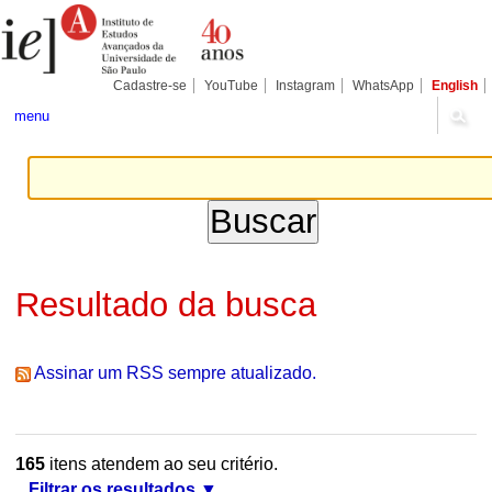
Ir
Ferramentas
Seções
para
Pessoais
o
conteúdo.
|
Cadastre-se
YouTube
Instagram
WhatsApp
English
Ir
para
menu
a
navegação
Resultado da busca
Assinar um RSS sempre atualizado.
165
itens atendem ao seu critério.
Filtrar os resultados