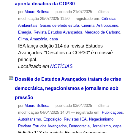
aponta desafios da COP30
por
Mauro Bellesa
—
publicado
21/07/2025
—
última
modificação
29/07/2025 11:50
— registrado em:
Ciências
Ambientais
,
Gases de efeito estufa
,
Cinema
,
Antropoceno
,
Energia
,
Revista Estudos Avançados
,
Mercado de Carbono
,
Clima
,
Amazônia
,
capa
IEA lança edição 114 da revista Estudos
Avançados. "Desafios da COP30" é o dossiê
principal.
Localizado em
NOTÍCIAS
Dossiês de Estudos Avançados tratam de crise
democrática, negacionismos e jornalismo sob
pressão
por
Mauro Bellesa
—
publicado
03/04/2025
—
última
modificação
04/04/2025 14:04
— registrado em:
Publicações
,
Autoritarismo
,
Exposição
,
Revistas IEA
,
Negacionismo
,
Revista Estudos Avançados
,
Democracia
,
Jornalismo
,
capa
Edição 113 da revista Estudos Avançados,