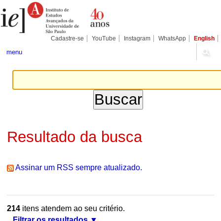
Ir
Ferramentas
Seções
para
Pessoais
o
conteúdo.
|
Cadastre-se
YouTube
Instagram
WhatsApp
English
Ir
para
menu
a
navegação
Resultado da busca
Assinar um RSS sempre atualizado.
214
itens atendem ao seu critério.
Filtrar os resultados