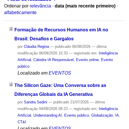
Ordenar por
relevância
·
data (mais recente primeiro)
·
alfabeticamente
Formação de Recursos Humanos em IA no
Brasil: Desafios e Gargalos
por
Cláudia Regina
—
publicado
06/08/2026
—
última
modificação
06/08/2026 15:33
— registrado em:
Inteligência
Artificial
,
Cátedra IA Responsável
,
Evento online
,
Evento
público
Localizado em
EVENTOS
The Silicon Gaze: Uma Conversa sobre as
Diferenças Globais da IA Generativa
por
Sandra Sedini
—
publicado
21/07/2026
—
última
modificação
04/08/2026 08:23
— registrado em:
Inteligência
Artificial
,
Understanding AI
,
Evento público
,
Globalização
,
IA
,
CT&I
Localizado em
EVENTOS