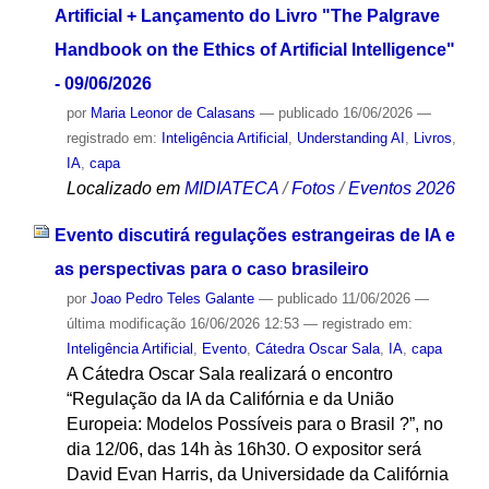
Artificial + Lançamento do Livro "The Palgrave
Handbook on the Ethics of Artificial Intelligence"
- 09/06/2026
por
Maria Leonor de Calasans
—
publicado
16/06/2026
—
registrado em:
Inteligência Artificial
,
Understanding AI
,
Livros
,
IA
,
capa
Localizado em
MIDIATECA
/
Fotos
/
Eventos 2026
Evento discutirá regulações estrangeiras de IA e
as perspectivas para o caso brasileiro
por
Joao Pedro Teles Galante
—
publicado
11/06/2026
—
última modificação
16/06/2026 12:53
— registrado em:
Inteligência Artificial
,
Evento
,
Cátedra Oscar Sala
,
IA
,
capa
A Cátedra Oscar Sala realizará o encontro
“Regulação da IA da Califórnia e da União
Europeia: Modelos Possíveis para o Brasil ?”, no
dia 12/06, das 14h às 16h30. O expositor será
David Evan Harris, da Universidade da Califórnia