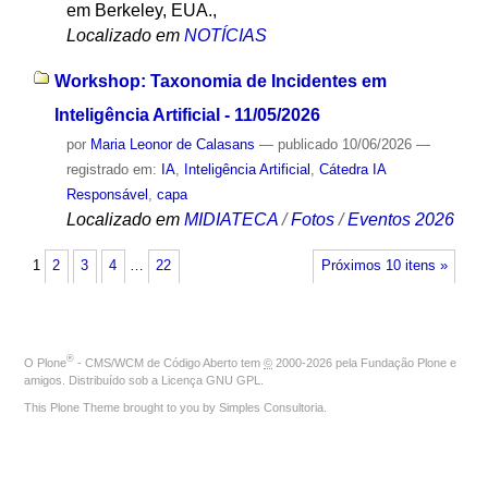
em Berkeley, EUA.,
Localizado em
NOTÍCIAS
Workshop: Taxonomia de Incidentes em
Inteligência Artificial - 11/05/2026
por
Maria Leonor de Calasans
—
publicado
10/06/2026
—
registrado em:
IA
,
Inteligência Artificial
,
Cátedra IA
Responsável
,
capa
Localizado em
MIDIATECA
/
Fotos
/
Eventos 2026
1
2
3
4
…
22
Próximos 10 itens »
®
O
Plone
- CMS/WCM de Código Aberto
tem
©
2000-2026 pela
Fundação Plone
e
amigos. Distribuído sob a
Licença GNU GPL
.
This Plone Theme brought to you by
Simples Consultoria
.