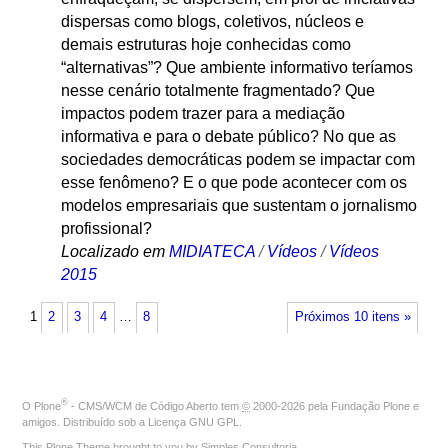
dispersas como blogs, coletivos, núcleos e
demais estruturas hoje conhecidas como
“alternativas”? Que ambiente informativo teríamos
nesse cenário totalmente fragmentado? Que
impactos podem trazer para a mediação
informativa e para o debate público? No que as
sociedades democráticas podem se impactar com
esse fenômeno? E o que pode acontecer com os
modelos empresariais que sustentam o jornalismo
profissional?
Localizado em
MIDIATECA
/
Vídeos
/
Vídeos
2015
1
2
3
4
…
8
Próximos 10 itens »
®
O
Plone
- CMS/WCM de Código Aberto
tem
©
2000-2026 pela
Fundação Plone
e
amigos. Distribuído sob a
Licença GNU GPL
.
This Plone Theme brought to you by
Simples Consultoria
.