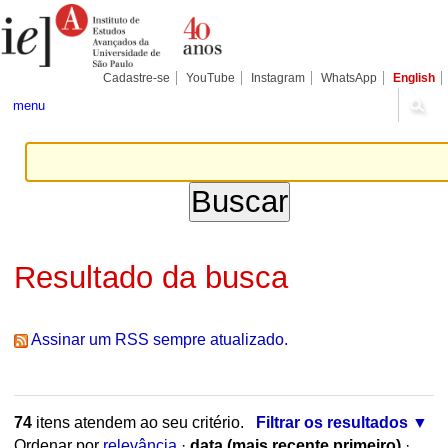
Ir
Ferramentas
Seções
para
Pessoais
o
conteúdo.
|
Cadastre-se
YouTube
Instagram
WhatsApp
English
Ir
para
menu
a
navegação
Resultado da busca
Assinar um RSS sempre atualizado.
74
itens atendem ao seu critério.
Filtrar os resultados
Ordenar por
relevância
·
data (mais recente primeiro)
·