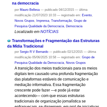
na democracia
por
Mauro Bellesa
—
publicado
04/12/2015
—
última
modificação
21/07/2023 10:33
— registrado em:
Evento
,
Novos Grupos
,
Imprensa
,
Transformação
,
Grupo de
Pesquisa Qualidade da Democracia
,
Democracia
Localizado em
NOTÍCIAS
Transformações e Fragmentação das Estruturas
da Mídia Tradicional
por
Sergio R V Bernardo
—
publicado
02/12/2015
—
última
modificação
05/06/2025 10:58
— registrado em:
Grupo de
Pesquisa Qualidade da Democracia
,
Novos Grupos
A transição dos meios tradicionais para os meios
digitais tem causado uma profunda fragmentação
das plataformas estáveis de comunicação e
mediação informativa. Essa fragmentação
crescente pode fazer —e pode já estar
acontecendo— com que essas estruturas
tradicionais de organização jornalística se
enfraqueçam, se dispersem, em prol de iniciativas