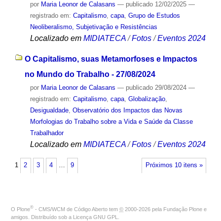
por
Maria Leonor de Calasans
—
publicado
12/02/2025
—
registrado em:
Capitalismo
,
capa
,
Grupo de Estudos
Neoliberalismo, Subjetivação e Resistências
Localizado em
MIDIATECA
/
Fotos
/
Eventos 2024
O Capitalismo, suas Metamorfoses e Impactos
no Mundo do Trabalho - 27/08/2024
por
Maria Leonor de Calasans
—
publicado
29/08/2024
—
registrado em:
Capitalismo
,
capa
,
Globalização
,
Desigualdade
,
Observatório dos Impactos das Novas
Morfologias do Trabalho sobre a Vida e Saúde da Classe
Trabalhador
Localizado em
MIDIATECA
/
Fotos
/
Eventos 2024
1
2
3
4
…
9
Próximos 10 itens »
®
O
Plone
- CMS/WCM de Código Aberto
tem
©
2000-2026 pela
Fundação Plone
e
amigos. Distribuído sob a
Licença GNU GPL
.