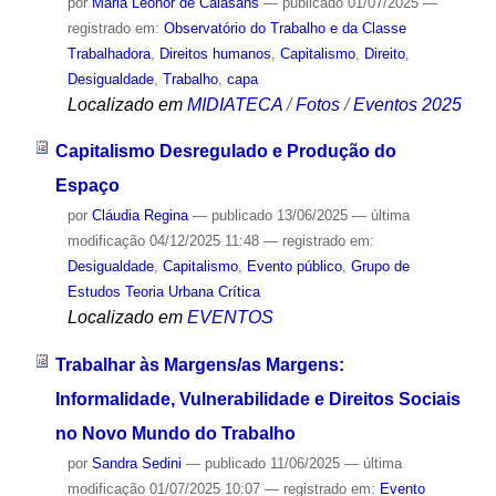
por
Maria Leonor de Calasans
—
publicado
01/07/2025
—
registrado em:
Observatório do Trabalho e da Classe
Trabalhadora
,
Direitos humanos
,
Capitalismo
,
Direito
,
Desigualdade
,
Trabalho
,
capa
Localizado em
MIDIATECA
/
Fotos
/
Eventos 2025
Capitalismo Desregulado e Produção do
Espaço
por
Cláudia Regina
—
publicado
13/06/2025
—
última
modificação
04/12/2025 11:48
— registrado em:
Desigualdade
,
Capitalismo
,
Evento público
,
Grupo de
Estudos Teoria Urbana Crítica
Localizado em
EVENTOS
Trabalhar às Margens/as Margens:
Informalidade, Vulnerabilidade e Direitos Sociais
no Novo Mundo do Trabalho
por
Sandra Sedini
—
publicado
11/06/2025
—
última
modificação
01/07/2025 10:07
— registrado em:
Evento