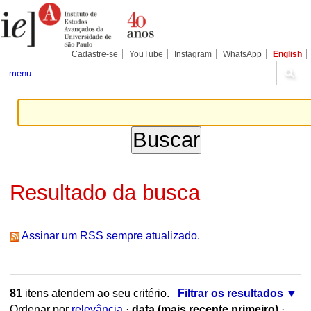
Ir
Ferramentas
Seções
para
Pessoais
o
conteúdo.
|
Cadastre-se
YouTube
Instagram
WhatsApp
English
Ir
para
menu
a
navegação
Resultado da busca
Assinar um RSS sempre atualizado.
81
itens atendem ao seu critério.
Filtrar os resultados
Ordenar por
relevância
·
data (mais recente primeiro)
·