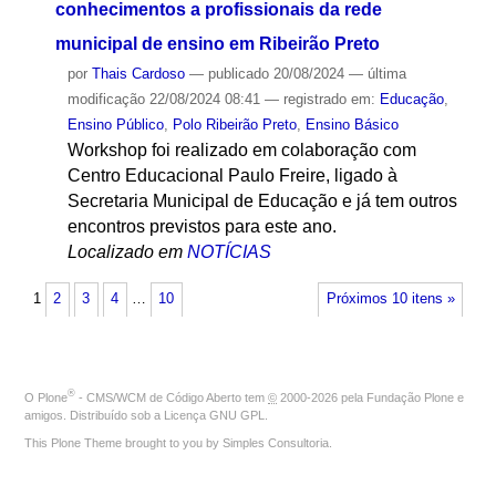
conhecimentos a profissionais da rede
municipal de ensino em Ribeirão Preto
por
Thais Cardoso
—
publicado
20/08/2024
—
última
modificação
22/08/2024 08:41
— registrado em:
Educação
,
Ensino Público
,
Polo Ribeirão Preto
,
Ensino Básico
Workshop foi realizado em colaboração com
Centro Educacional Paulo Freire, ligado à
Secretaria Municipal de Educação e já tem outros
encontros previstos para este ano.
Localizado em
NOTÍCIAS
1
2
3
4
…
10
Próximos 10 itens »
®
O
Plone
- CMS/WCM de Código Aberto
tem
©
2000-2026 pela
Fundação Plone
e
amigos. Distribuído sob a
Licença GNU GPL
.
This Plone Theme brought to you by
Simples Consultoria
.