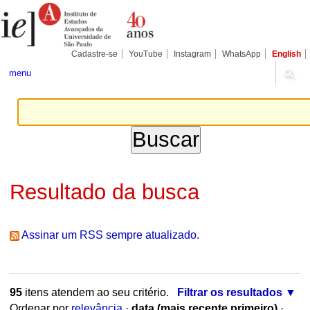
Ir
Ferramentas
Seções
para
Pessoais
o
conteúdo.
|
Cadastre-se
YouTube
Instagram
WhatsApp
English
Ir
para
menu
a
navegação
Resultado da busca
Assinar um RSS sempre atualizado.
95
itens atendem ao seu critério.
Filtrar os resultados
Ordenar por
relevância
·
data (mais recente primeiro)
·