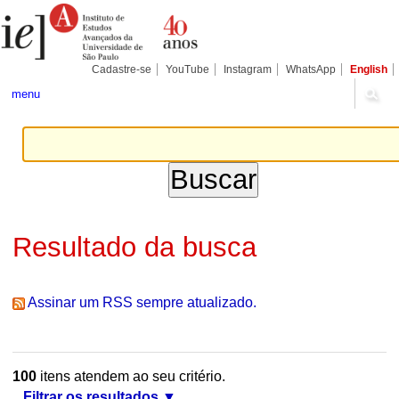
Ir
Ferramentas
Seções
para
Pessoais
o
conteúdo.
|
Cadastre-se
YouTube
Instagram
WhatsApp
English
Ir
para
menu
a
navegação
Resultado da busca
Assinar um RSS sempre atualizado.
100
itens atendem ao seu critério.
Filtrar os resultados