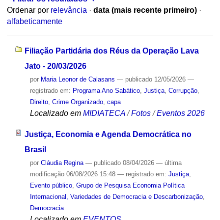
Ordenar por
relevância
·
data (mais recente primeiro)
·
alfabeticamente
Filiação Partidária dos Réus da Operação Lava
Jato - 20/03/2026
por
Maria Leonor de Calasans
—
publicado
12/05/2026
—
registrado em:
Programa Ano Sabático
,
Justiça
,
Corrupção
,
Direito
,
Crime Organizado
,
capa
Localizado em
MIDIATECA
/
Fotos
/
Eventos 2026
Justiça, Economia e Agenda Democrática no
Brasil
por
Cláudia Regina
—
publicado
08/04/2026
—
última
modificação
06/08/2026 15:48
— registrado em:
Justiça
,
Evento público
,
Grupo de Pesquisa Economia Política
Internacional, Variedades de Democracia e Descarbonização
,
Democracia
Localizado em
EVENTOS