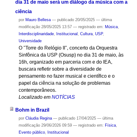
dia 31 de maio será um diálogo da música com a
ciência
por
Mauro Bellesa
—
publicado
20/05/2025
—
última
modificação
28/05/2025 13:57
— registrado em:
Música
,
Interdisciplinaridade
,
Institucional
,
Cultura
,
USP
,
Universidade
O "Torre do Relógio II", concerto da Orquestra
Sinfônica da USP (Osusp) no dia 31 de maio, às
16h, organizado em parceria com e do IEA,
buscara refletir sobre a diversidade de
pensamento no fazer musical e científico e o
papel da ciência na solução de problemas
contemporâneos.
Localizado em
NOTÍCIAS
Bohm in Brazil
por
Cláudia Regina
—
publicado
17/04/2025
—
última
modificação
29/06/2026 09:59
— registrado em:
Física
,
Evento público
,
Institucional