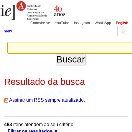
Ir
Ferramentas
Seções
para
Pessoais
o
conteúdo.
|
Cadastre-se
YouTube
Instagram
WhatsApp
English
Ir
para
menu
a
navegação
Resultado da busca
Assinar um RSS sempre atualizado.
483
itens atendem ao seu critério.
Filtrar os resultados