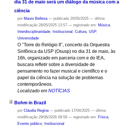
dia 31 de maio será um diálogo da música com a
ciência
por
Mauro Bellesa
—
publicado
20/05/2025
—
última
modificação
28/05/2025 13:57
— registrado em:
Música
,
Interdisciplinaridade
,
Institucional
,
Cultura
,
USP
,
Universidade
O "Torre do Relógio II", concerto da Orquestra
Sinfônica da USP (Osusp) no dia 31 de maio, às
16h, organizado em parceria com e do IEA,
buscara refletir sobre a diversidade de
pensamento no fazer musical e científico e o
papel da ciência na solução de problemas
contemporâneos.
Localizado em
NOTÍCIAS
Bohm in Brazil
por
Cláudia Regina
—
publicado
17/04/2025
—
última
modificação
29/06/2026 09:59
— registrado em:
Física
,
Evento público
,
Institucional