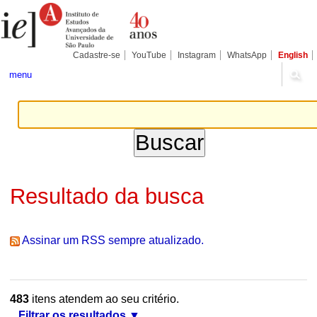
Ir
Ferramentas
Seções
para
Pessoais
o
conteúdo.
|
Cadastre-se
YouTube
Instagram
WhatsApp
English
Ir
para
menu
a
navegação
Resultado da busca
Assinar um RSS sempre atualizado.
483
itens atendem ao seu critério.
Filtrar os resultados