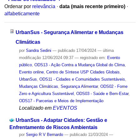
Ordenar por
relevância
·
data (mais recente primeiro)
·
alfabeticamente
UrbanSus - Segurança Alimentar e Mudanças
Climáticas
por
Sandra Sedini
—
publicado
17/04/2024
—
última
modificação
12/06/2024 09:37
— registrado em:
Evento
público
,
ODS13 - Ação Contra a Mudança Global do Clima
,
Evento online
,
Centro de Síntese USP Cidades Globais
,
UrbanSus
,
ODS11 - Cidades e Comunidades Sustentáveis
,
Mudanças Climáticas
,
Segurança Alimentar
,
ODS02 - Fome
Zero e Agricultura Sustentável
,
ODS03 - Saúde e Bem-Estar
,
ODS17 - Parcerias e Meios de Implementação
Localizado em
EVENTOS
UrbanSus - Adaptar Cidades: Gestão e
Enfrentamento de Riscos Ambientais
por
Sergio R V Bernardo
—
publicado
11/03/2024
—