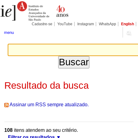
Ir
Ferramentas
Seções
para
Pessoais
o
conteúdo.
|
Cadastre-se
YouTube
Instagram
WhatsApp
English
Ir
para
menu
a
navegação
Resultado da busca
Assinar um RSS sempre atualizado.
108
itens atendem ao seu critério.
Filtrar os resultados