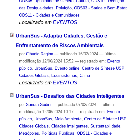
ODS05 - Igualdade de Gênero
,
Cultura
,
ODS10 - Redução
das Desigualdades
,
Poluição
,
ODS03 - Saúde e Bem-Estar
,
ODS11 - Cidades e Comunidades
Localizado em
EVENTOS
UrbanSus - Adaptar Cidades: Gestão e
Enfrentamento de Riscos Ambientais
por
Cláudia Regina
—
publicado
16/02/2024
—
última
modificação
12/06/2024 15:52
— registrado em:
Evento
público
,
UrbanSus
,
Evento online
,
Centro de Síntese USP
Cidades Globais
,
Ecossistemas
,
Clima
Localizado em
EVENTOS
UrbanSus - Desafios das Cidades Inteligentes
por
Sandra Sedini
—
publicado
07/02/2024
—
última
modificação
12/06/2024 10:17
— registrado em:
Evento
público
,
UrbanSus
,
Meio Ambiente
,
Centro de Síntese USP
Cidades Globais
,
Cidades inteligentes
,
Sustentabilidade
,
Metrópoles
,
Políticas Públicas
,
ODS11 - Cidades e