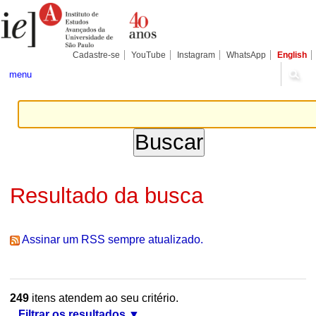
Ir
Ferramentas
Seções
para
Pessoais
o
conteúdo.
|
Cadastre-se
YouTube
Instagram
WhatsApp
English
Ir
para
menu
a
navegação
Resultado da busca
Assinar um RSS sempre atualizado.
249
itens atendem ao seu critério.
Filtrar os resultados