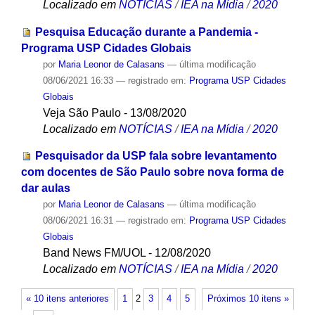
Localizado em
NOTÍCIAS
/
IEA na Mídia
/
2020
Pesquisa Educação durante a Pandemia -
Programa USP Cidades Globais
por
Maria Leonor de Calasans
—
última modificação
08/06/2021 16:33
— registrado em:
Programa USP Cidades
Globais
Veja São Paulo - 13/08/2020
Localizado em
NOTÍCIAS
/
IEA na Mídia
/
2020
Pesquisador da USP fala sobre levantamento
com docentes de São Paulo sobre nova forma de
dar aulas
por
Maria Leonor de Calasans
—
última modificação
08/06/2021 16:31
— registrado em:
Programa USP Cidades
Globais
Band News FM/UOL - 12/08/2020
Localizado em
NOTÍCIAS
/
IEA na Mídia
/
2020
« 10 itens anteriores
1
2
3
4
5
Próximos 10 itens »