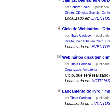
Vítimas, Ofensores e os D
por
Sandra Sedini
—
publicado
Direito
,
Ciências Sociais
,
Conh
Localizado em
EVENTO
Ciclo de Webinários “Cri
por
Thais Cardoso
—
publicado
Direito
,
Polo Ribeirão Preto
,
Cr
Localizado em
EVENTO
Webinários discutem cri
por
Thais Cardoso
—
publicado
Organizado
,
Amazônia
Ciclo, que será realizad
Localizado em
NOTÍCIA
Lançamento do livro “Impar
por
Thais Cardoso
—
publicado
Localizado em
EVENTO