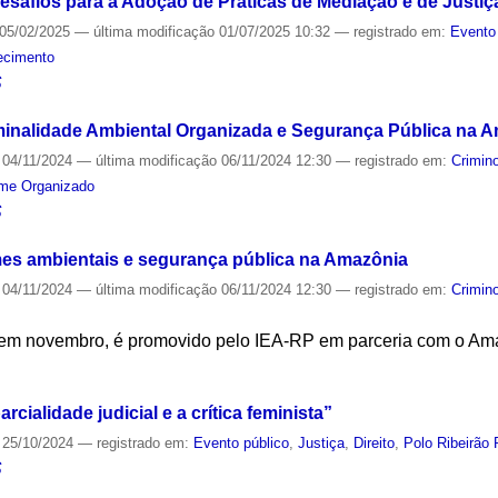
esafios para a Adoção de Práticas de Mediação e de Justiç
05/02/2025
—
última modificação
01/07/2025 10:32
— registrado em:
Evento
ecimento
S
minalidade Ambiental Organizada e Segurança Pública na 
04/11/2024
—
última modificação
06/11/2024 12:30
— registrado em:
Crimino
ime Organizado
S
mes ambientais e segurança pública na Amazônia
04/11/2024
—
última modificação
06/11/2024 12:30
— registrado em:
Crimino
o em novembro, é promovido pelo IEA-RP em parceria com o A
S
cialidade judicial e a crítica feminista”
25/10/2024
— registrado em:
Evento público
,
Justiça
,
Direito
,
Polo Ribeirão 
S