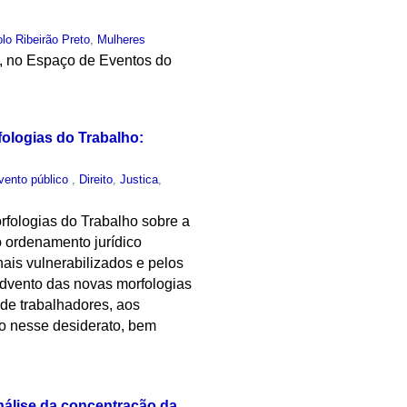
lo Ribeirão Preto
,
Mulheres
, no Espaço de Eventos do
fologias do Trabalho:
vento público
,
Direito
,
Justica
,
rfologias do Trabalho sobre a
o ordenamento jurídico
nais vulnerabilizados e pelos
 advento das novas morfologias
de trabalhadores, aos
ção nesse desiderato, bem
nálise da concentração da