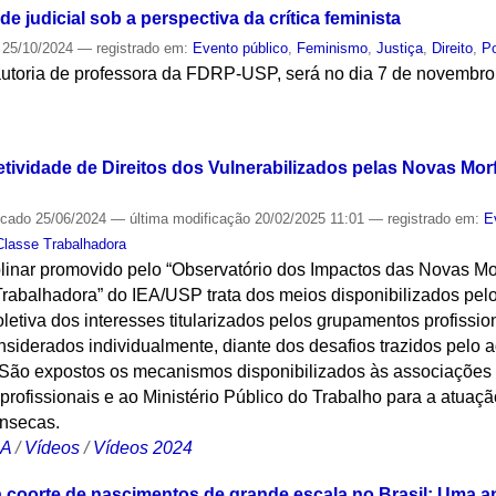
de judicial sob a perspectiva da crítica feminista
25/10/2024
— registrado em:
Evento público
,
Feminismo
,
Justiça
,
Direito
,
Po
utoria de professora da FDRP-USP, será no dia 7 de novembro
S
etividade de Direitos dos Vulnerabilizados pelas Novas Mor
icado
25/06/2024
—
última modificação
20/02/2025 11:01
— registrado em:
E
Classe Trabalhadora
plinar promovido pelo “Observatório dos Impactos das Novas Mo
rabalhadora” do IEA/USP trata dos meios disponibilizados pel
oletiva dos interesses titularizados pelos grupamentos profissio
nsiderados individualmente, diante dos desafios trazidos pelo
 São expostos os mecanismos disponibilizados às associações 
 profissionais e ao Ministério Público do Trabalho para a atua
ínsecas.
CA
/
Vídeos
/
Vídeos 2024
coorte de nascimentos de grande escala no Brasil: Uma a