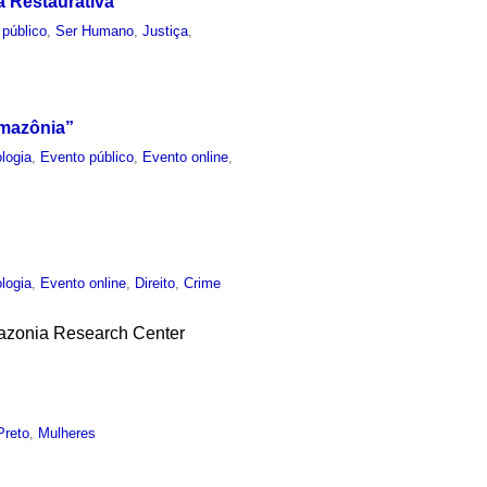
a Restaurativa
 público
,
Ser Humano
,
Justiça
,
Amazônia”
logia
,
Evento público
,
Evento online
,
logia
,
Evento online
,
Direito
,
Crime
mazonia Research Center
Preto
,
Mulheres