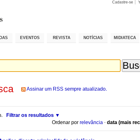
Cadastre-se
Busca
Busca
Avançad
OAS
EVENTOS
REVISTA
NOTÍCIAS
MIDIATECA
sca
Assinar um RSS sempre atualizado.
o.
Filtrar os resultados
Ordenar por
relevância
·
data (mais rec