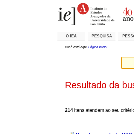
Ir
Ferramentas
Seções
para
Pessoais
o
conteúdo.
|
Ir
para
a
O IEA
PESQUISA
PESS
navegação
Você está aqui:
Página Inicial
Resultado da bu
214
itens atendem ao seu critéri