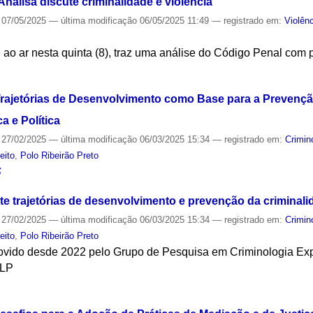
alisa discute criminalidade e violência
07/05/2025
—
última modificação
06/05/2025 11:49
— registrado em:
Violên
ai ao ar nesta quinta (8), traz uma análise do Código Penal c
S
rajetórias de Desenvolvimento como Base para a Prevençã
a e Política
27/02/2025
—
última modificação
06/03/2025 15:34
— registrado em:
Crimin
reito
,
Polo Ribeirão Preto
S
te trajetórias de desenvolvimento e prevenção da criminali
27/02/2025
—
última modificação
06/03/2025 15:34
— registrado em:
Crimin
reito
,
Polo Ribeirão Preto
movido desde 2022 pelo Grupo de Pesquisa em Criminologia Ex
CLP
S