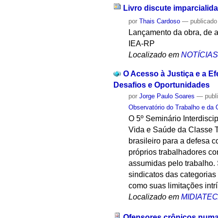
Livro discute imparcialida
por
Thais Cardoso
—
publicado
Lançamento da obra, de a
IEA-RP
Localizado em
NOTÍCIA
O Acesso à Justiça e a Ef
Desafios e Oportunidades
por
Jorge Paulo Soares
—
publ
Observatório do Trabalho e da 
O 5º Seminário Interdisci
Vida e Saúde da Classe T
brasileiro para a defesa c
próprios trabalhadores co
assumidas pelo trabalho.
sindicatos das categorias
como suas limitações intr
Localizado em
MIDIATE
Ofensores crônicos numa 