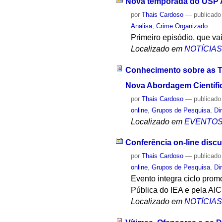
Nova temporada do USP An
por
Thais Cardoso
—
publicado
Analisa
,
Crime Organizado
Primeiro episódio, que v
Localizado em
NOTÍCIA
Conhecimento sobre as T
Nova Abordagem Científic
por
Thais Cardoso
—
publicado
online
,
Grupos de Pesquisa
,
Di
Localizado em
EVENTO
Conferência on-line discu
por
Thais Cardoso
—
publicado
online
,
Grupos de Pesquisa
,
Di
Evento integra ciclo pro
Pública do IEA e pela AI
Localizado em
NOTÍCIA