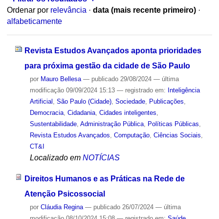
Ordenar por
relevância
·
data (mais recente primeiro)
·
alfabeticamente
Revista Estudos Avançados aponta prioridades
para próxima gestão da cidade de São Paulo
por
Mauro Bellesa
—
publicado
29/08/2024
—
última
modificação
09/09/2024 15:13
— registrado em:
Inteligência
Artificial
,
São Paulo (Cidade)
,
Sociedade
,
Publicações
,
Democracia
,
Cidadania
,
Cidades inteligentes
,
Sustentabilidade
,
Administração Pública
,
Políticas Públicas
,
Revista Estudos Avançados
,
Computação
,
Ciências Sociais
,
CT&I
Localizado em
NOTÍCIAS
Direitos Humanos e as Práticas na Rede de
Atenção Psicossocial
por
Cláudia Regina
—
publicado
26/07/2024
—
última
modificação
08/10/2024 15:08
— registrado em:
Saúde