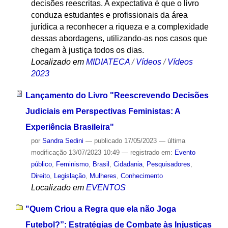
decisões reescritas. A expectativa é que o livro
conduza estudantes e profissionais da área
jurídica a reconhecer a riqueza e a complexidade
dessas abordagens, utilizando-as nos casos que
chegam à justiça todos os dias.
Localizado em
MIDIATECA
/
Vídeos
/
Vídeos
2023
Lançamento do Livro "Reescrevendo Decisões
Judiciais em Perspectivas Feministas: A
Experiência Brasileira"
por
Sandra Sedini
—
publicado
17/05/2023
—
última
modificação
13/07/2023 10:49
— registrado em:
Evento
público
,
Feminismo
,
Brasil
,
Cidadania
,
Pesquisadores
,
Direito
,
Legislação
,
Mulheres
,
Conhecimento
Localizado em
EVENTOS
"Quem Criou a Regra que ela não Joga
Futebol?”: Estratégias de Combate às Injustiças