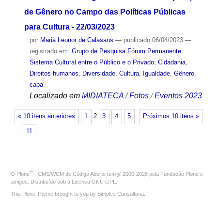
de Gênero no Campo das Políticas Públicas
para Cultura - 22/03/2023
por
Maria Leonor de Calasans
—
publicado
06/04/2023
—
registrado em:
Grupo de Pesquisa Fórum Permanente:
Sistema Cultural entre o Público e o Privado
,
Cidadania
,
Direitos humanos
,
Diversidade
,
Cultura
,
Igualdade
,
Gênero
,
capa
Localizado em
MIDIATECA
/
Fotos
/
Eventos 2023
« 10 itens anteriores
1
2
3
4
5
Próximos 10 itens »
…
11
®
O
Plone
- CMS/WCM de Código Aberto
tem
©
2000-2026 pela
Fundação Plone
e
amigos. Distribuído sob a
Licença GNU GPL
.
This Plone Theme brought to you by
Simples Consultoria
.