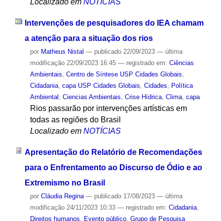
Localizado em
NOTÍCIAS
Intervenções de pesquisadores do IEA chamam
a atenção para a situação dos rios
por
Matheus Nistal
—
publicado
22/09/2023
—
última
modificação
22/09/2023 16:45
— registrado em:
Ciências
Ambientais
,
Centro de Síntese USP Cidades Globais
,
Cidadania
,
capa USP Cidades Globais
,
Cidades
,
Política
Ambiental
,
Ciencias Ambientais
,
Crise Hídrica
,
Clima
,
capa
Rios passarão por intervenções artísticas em
todas as regiões do Brasil
Localizado em
NOTÍCIAS
Apresentação do Relatório de Recomendações
para o Enfrentamento ao Discurso de Ódio e ao
Extremismo no Brasil
por
Cláudia Regina
—
publicado
17/08/2023
—
última
modificação
24/11/2023 10:33
— registrado em:
Cidadania
,
Direitos humanos
,
Evento público
,
Grupo de Pesquisa