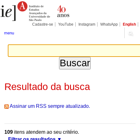
Ir
Ferramentas
Seções
para
Pessoais
o
conteúdo.
|
Cadastre-se
YouTube
Instagram
WhatsApp
English
Ir
para
menu
a
navegação
Resultado da busca
Assinar um RSS sempre atualizado.
109
itens atendem ao seu critério.
Filtrar os resultados