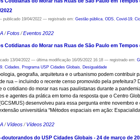
s Cotidianas do Morar nas Ruas de São Paulo em Tempos d
4/2022
—
publicado
19/04/2022
— registrado em:
Gestão pública
,
ODS
,
Covid-19
,
Ci
CA
/
Fotos
/
Eventos 2022
s Cotidianas do Morar nas Ruas de São Paulo em Tempos d
icado
13/04/2022
—
última modificação
16/05/2022 16:18
— registrado em:
G
19
,
Cidades
,
Programa USP Cidades Globais
,
Desigualdade
ologia, geografia, arquitetura e o urbanismo podem contribuir p
de rua – incluindo o recente censo promovido pela prefeitura?
 o cotidiano do morar nas ruas paulistanas durante a pandemi
es e agentes da prática em torno da resposta que o Centro Glo
 (GCSMUS) desenvolveu para essa pergunta entre novembro e 
extensão universitária “Métodos espaciais em ação: Espacialid
CA
/
Vídeos
/
Vídeos 2022
doutorandos do USP Cidades Globais - 24 de março de 2