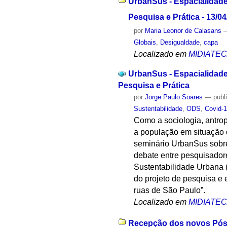
UrbanSus - Espacialidade
Pesquisa e Prática - 13/0
por
Maria Leonor de Calasans
Globais
,
Desigualdade
,
capa
Localizado em
MIDIATE
UrbanSus - Espacialidade
Pesquisa e Prática
por
Jorge Paulo Soares
—
publ
Sustentabilidade
,
ODS
,
Covid-
Como a sociologia, antrop
a população em situação 
seminário UrbanSus sobre
debate entre pesquisador
Sustentabilidade Urbana
do projeto de pesquisa e 
ruas de São Paulo”.
Localizado em
MIDIATE
Recepção dos novos Pós-