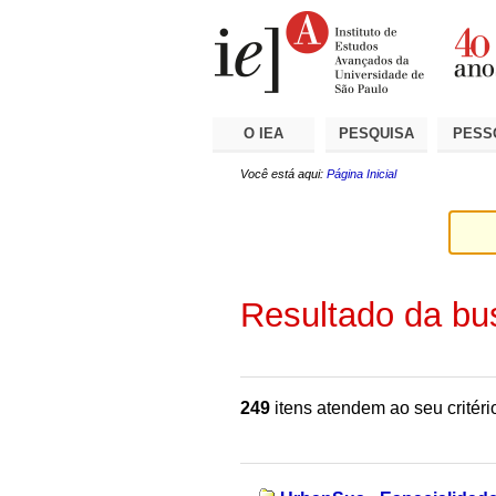
Ir
Ferramentas
Seções
para
Pessoais
o
conteúdo.
|
Ir
para
a
O IEA
PESQUISA
PESS
navegação
Você está aqui:
Página Inicial
Resultado da bu
249
itens atendem ao seu critéri