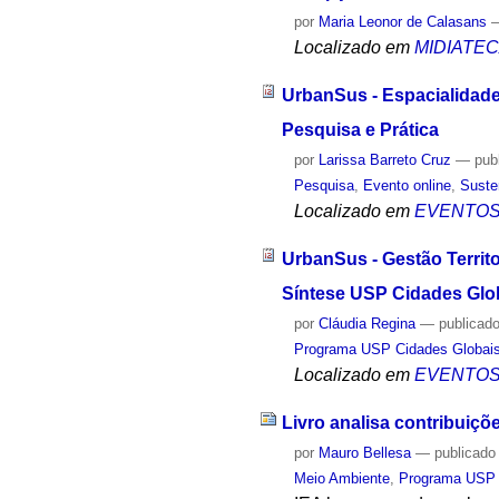
por
Maria Leonor de Calasans
Localizado em
MIDIATE
UrbanSus - Espacialidade
Pesquisa e Prática
por
Larissa Barreto Cruz
—
pub
Pesquisa
,
Evento online
,
Suste
Localizado em
EVENTO
UrbanSus - Gestão Territ
Síntese USP Cidades Glo
por
Cláudia Regina
—
publicad
Programa USP Cidades Globai
Localizado em
EVENTO
Livro analisa contribuiç
por
Mauro Bellesa
—
publicado
Meio Ambiente
,
Programa USP 