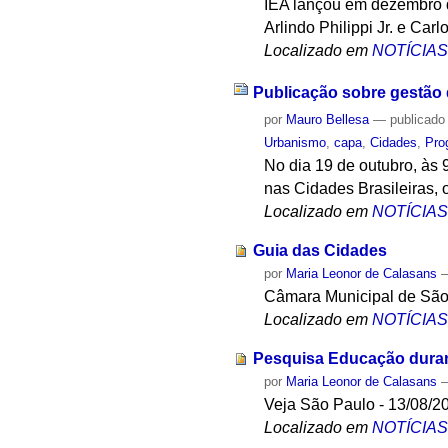
IEA lançou em dezembro d
Arlindo Philippi Jr. e Car
Localizado em
NOTÍCIA
Publicação sobre gestão d
por
Mauro Bellesa
—
publicado
Urbanismo
,
capa
,
Cidades
,
Pro
No dia 19 de outubro, às 
nas Cidades Brasileiras, 
Localizado em
NOTÍCIA
Guia das Cidades
por
Maria Leonor de Calasans
Câmara Municipal de São
Localizado em
NOTÍCIA
Pesquisa Educação duran
por
Maria Leonor de Calasans
Veja São Paulo - 13/08/2
Localizado em
NOTÍCIA