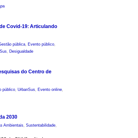
apa
e Covid-19: Articulando
Gestão pública
,
Evento público
,
nSus
,
Desigualdade
Pesquisas do Centro de
o público
,
UrbanSus
,
Evento online
,
nda 2030
as Ambientais
,
Sustentabilidade
,