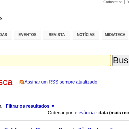
Cadastre-se
Busca
Busca
Avançad
OAS
EVENTOS
REVISTA
NOTÍCIAS
MIDIATECA
sca
Assinar um RSS sempre atualizado.
o.
Filtrar os resultados
Ordenar por
relevância
·
data (mais rec