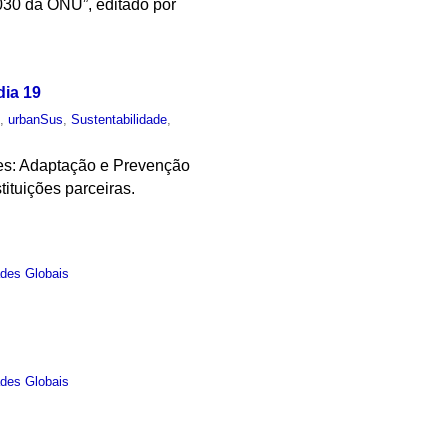
030 da ONU”, editado por
dia 19
o
,
urbanSus
,
Sustentabilidade
,
res: Adaptação e Prevenção
ituições parceiras.
des Globais
des Globais