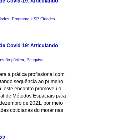
e Covid-19: Articulando
dades
,
Programa USP Cidades
e Covid-19: Articulando
estão pública
,
Pesquisa
,
ara a prática profissional com
 Dando sequência ao primeiro
a, este encontro promoveu o
bal de Métodos Espaciais para
dezembro de 2021, por meio
ades cotidianas do morar nas
022