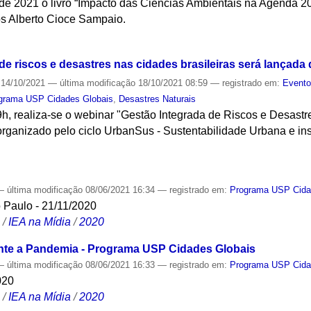
e 2021 o livro “Impacto das Ciências Ambientais na Agenda 2
los Alberto Cioce Sampaio.
S
e riscos e desastres nas cidades brasileiras será lançada 
14/10/2021
—
última modificação
18/10/2021 08:59
— registrado em:
Event
grama USP Cidades Globais
,
Desastres Naturais
9h, realiza-se o webinar "Gestão Integrada de Riscos e Desast
organizado pelo ciclo UrbanSus - Sustentabilidade Urbana e inst
S
—
última modificação
08/06/2021 16:34
— registrado em:
Programa USP Cida
 Paulo - 21/11/2020
S
/
IEA na Mídia
/
2020
te a Pandemia - Programa USP Cidades Globais
—
última modificação
08/06/2021 16:33
— registrado em:
Programa USP Cida
020
S
/
IEA na Mídia
/
2020