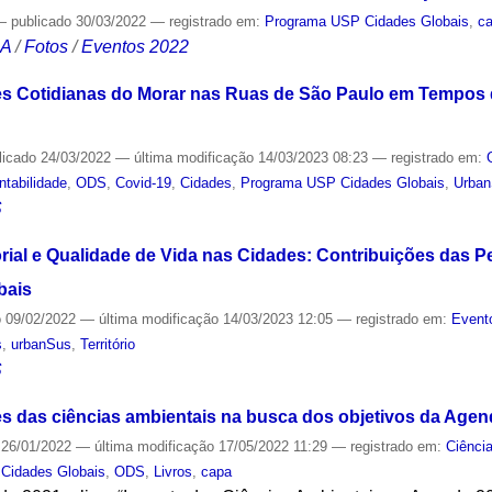
—
publicado
30/03/2022
— registrado em:
Programa USP Cidades Globais
,
c
CA
/
Fotos
/
Eventos 2022
s Cotidianas do Morar nas Ruas de São Paulo em Tempos d
licado
24/03/2022
—
última modificação
14/03/2023 08:23
— registrado em:
ntabilidade
,
ODS
,
Covid-19
,
Cidades
,
Programa USP Cidades Globais
,
Urba
S
orial e Qualidade de Vida nas Cidades: Contribuições das 
bais
o
09/02/2022
—
última modificação
14/03/2023 12:05
— registrado em:
Event
s
,
urbanSus
,
Território
S
ões das ciências ambientais na busca dos objetivos da Age
26/01/2022
—
última modificação
17/05/2022 11:29
— registrado em:
Ciênci
Cidades Globais
,
ODS
,
Livros
,
capa