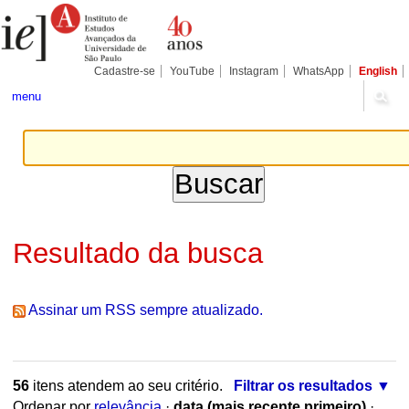
Ir
Ferramentas
Seções
para
Pessoais
o
conteúdo.
|
Cadastre-se
YouTube
Instagram
WhatsApp
English
Ir
para
menu
a
navegação
Resultado da busca
Assinar um RSS sempre atualizado.
56
itens atendem ao seu critério.
Filtrar os resultados
Ordenar por
relevância
·
data (mais recente primeiro)
·